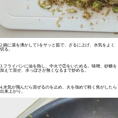
2.鍋に湯を沸かして1をサッと茹で、ざるに上げ、水気をよく
切る。
3.フライパンに油を熱し、中火で②をいためる。味噌、砂糖を
加えて混ぜ、水っぽさが無くなるまで炒める。
4.水気が飛んだら混ぜるのを止め、火を強めて軽く焦がしたら
出来上がり。