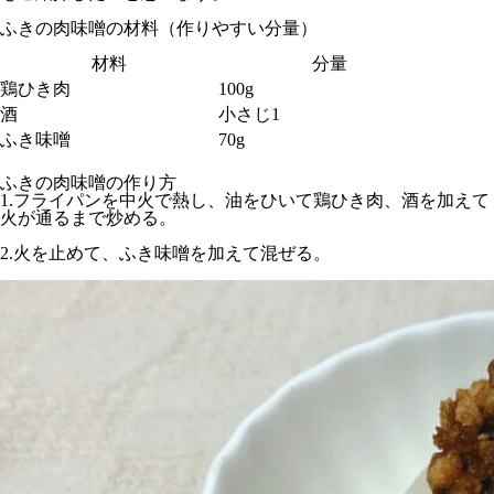
ふきの肉味噌の材料（作りやすい分量）
材料
分量
鶏ひき肉
100g
酒
小さじ1
ふき味噌
70g
ふきの肉味噌の作り方
1.フライパンを中火で熱し、油をひいて鶏ひき肉、酒を加えて
火が通るまで炒める。
2.火を止めて、ふき味噌を加えて混ぜる。