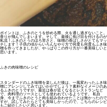
ポイントは、ふきのとうを炒める際、火を通し過ぎないこと。
香りが飛んでしまいます。そして、最後に焦げ目を付けるのが
私流！ふきのとうのほろ苦さと、味噌の香ばしさがとてもマッ
チします！子供の頃からいろんなやり方で何度も何度もふき味
噌を作ってきましたが、やっぱりこの作り方が一番美味しいと
思います。
ふきの肉味噌のレシピ
スタンダードのふき味噌を楽しんだ後は、一風変わったふき味
噌にアレンジしてみてはいかがでしょう？素朴なイメージのあ
るふきのとうですが、最近は春が近くなるとレストランなど
で、肉料理のソースとしても使われているようです。 私自
身、今までふきのとうと肉を組み合わせたことは無かったので
すが、試してみたらとても美味しかったので、こちらのレシピ
もご紹介したいと思います。