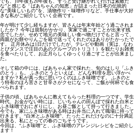
でも、10年後も20年後も、ずっと受け継がれて行けば素敵だ
な”と感じる「ばあちゃんの知恵」が詰まった日本の伝統的
な“美味しいもの”を、漬物作り・味噌作りなど、手仕事が大好
きな私がご紹介していく企画です。
年が明けて少し経ちますが、皆さんは年末年始どう過ごされま
したか？ 今年は規制がかかり、実家で過ごすことが出来ず残
念でしたが、せめて地元の美味しい食べ物だけでもと言って、
両親がお餅やりんごを箱で送ってくれたのはありがたかったで
す。 正月休みは1日だけでしたが、テレビや動画（実は、なわ
とびダンスで注目のあのグループのトリコ！）を観たりお雑煮
を食べたりして、お正月らしくゆっくり過ごすことが出来まし
た。
そして箱の中には、ばあちゃん家で採れた、旬のはしり「ふき
のとう」も。 ふきのとうといえば、どんな料理を思い浮かべ
ますか？私が真っ先に思いつくのはふき味噌です。 ふきのと
う特有のほろ苦さと甘辛さがクセになって、ご飯が何杯でも食
べられます。
子供の頃、ばあちゃんに教えてもらった料理の一つです。学生
時代、お金がない時には、じいちゃんの田んぼで採れた白米と
ふき味噌でおにぎりにし、お昼ご飯として持って行きました。
今でも、家にふき味噌がある時はお弁当に入れて職場に持って
行きます。“白米とふき味噌”、たったこれだけなのに十分満足
出来る、私にとっての春のごちそうです。
今回は、“ふき味噌”と、ふき味噌のアレンジレシピをご紹介し
ます！