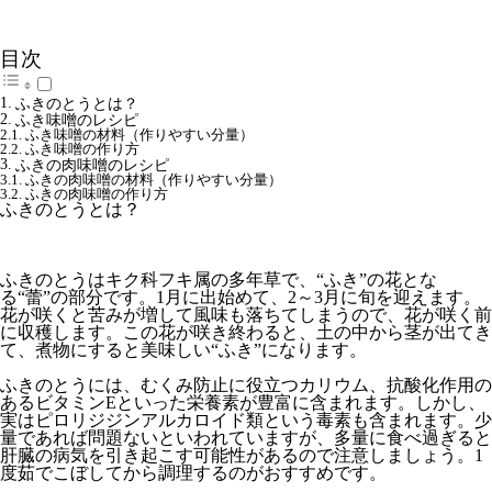
目次
ふきのとうとは？
ふき味噌のレシピ
ふき味噌の材料（作りやすい分量）
ふき味噌の作り方
ふきの肉味噌のレシピ
ふきの肉味噌の材料（作りやすい分量）
ふきの肉味噌の作り方
ふきのとうとは？
ふきのとうはキク科フキ属の多年草で、“ふき”の花とな
る“蕾”の部分です。1月に出始めて、2～3月に旬を迎えます。
花が咲くと苦みが増して風味も落ちてしまうので、花が咲く前
に収穫します。この花が咲き終わると、土の中から茎が出てき
て、煮物にすると美味しい“ふき”になります。
ふきのとうには、むくみ防止に役立つカリウム、抗酸化作用の
あるビタミンEといった栄養素が豊富に含まれます。しかし、
実はピロリジジンアルカロイド類という毒素も含まれます。少
量であれば問題ないといわれていますが、多量に食べ過ぎると
肝臓の病気を引き起こす可能性があるので注意しましょう。1
度茹でこぼしてから調理するのがおすすめです。