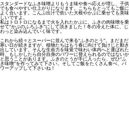
スタンダードなふき味噌よりもうま味や食べ応えが増し、子供
でも食べやすい仕上がりになります。こちらもとってもご飯に
よく合います。こんぶ出汁で炊いた大根やかぶに乗せても美味
しいですよ。
私はトロトロになるまで火を入れたかぶに、ふきの肉味噌を乗
せて“かぶのふろふき”にして頂きました！冬の冷えた体に、じ
わっと染み込んでいく味です。
これから続々とスーパーに並んで来る“ふきのとう”。まだまだ
寒い日が続きますが、植物たちはもう春に向けて負けじと動き
出しています。そんな生命力を味覚で味わい体内へと運ばれた
時、もしかしたら自分自身のパワーに替えられるのではないか
と思うことがあります。ふきのとうが手に入ったら、ぜひ“ふ
き味噌”を作ってみて下さい。そしてご飯をたくさん食べ、パ
ワーアップして下さいね！