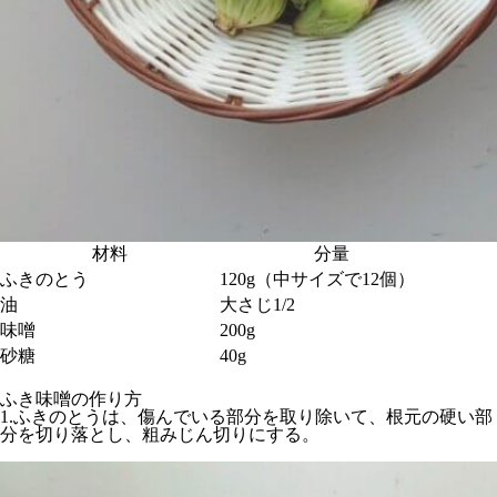
材料
分量
ふきのとう
120g（中サイズで12個）
油
大さじ1/2
味噌
200g
砂糖
40g
ふき味噌の作り方
1.ふきのとうは、傷んでいる部分を取り除いて、根元の硬い部
分を切り落とし、粗みじん切りにする。