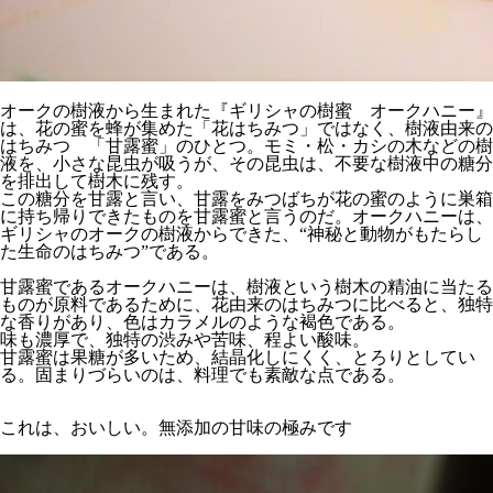
オークの樹液から生まれた『ギリシャの樹蜜 オークハニー』
は、花の蜜を蜂が集めた「花はちみつ」ではなく、樹液由来の
はちみつ 「甘露蜜」のひとつ。モミ・松・カシの木などの樹
液を、小さな昆虫が吸うが、その昆虫は、不要な樹液中の糖分
を排出して樹木に残す。
この糖分を甘露と言い、甘露をみつばちが花の蜜のように巣箱
に持ち帰りできたものを甘露蜜と言うのだ。オークハニーは、
ギリシャのオークの樹液からできた、“神秘と動物がもたらし
た生命のはちみつ”である。
甘露蜜であるオークハニーは、樹液という樹木の精油に当たる
ものが原料であるために、花由来のはちみつに比べると、独特
な香りがあり、色はカラメルのような褐色である。
味も濃厚で、独特の渋みや苦味、程よい酸味。
甘露蜜は果糖が多いため、結晶化しにくく、とろりとしてい
る。固まりづらいのは、料理でも素敵な点である。
これは、おいしい。無添加の甘味の極みです