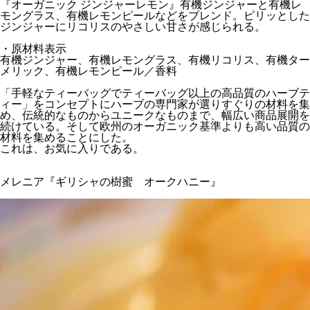
『オーガニック ジンジャーレモン』有機ジンジャーと有機レ
モングラス、有機レモンピールなどをブレンド。ピリッとした
ジンジャーにリコリスのやさしい甘さが感じられる。
・原材料表示
有機ジンジャー、有機レモングラス、有機リコリス、有機ター
メリック、有機レモンピール／香料
「手軽なティーバッグでティーバッグ以上の高品質のハーブテ
ィー」をコンセプトにハーブの専門家が選りすぐりの材料を集
め、伝統的なものからユニークなものまで、幅広い商品展開を
続けている。そして欧州のオーガニック基準よりも高い品質の
材料を集めることにした。
これは、お気に入りである。
メレニア『ギリシャの樹蜜 オークハニー』