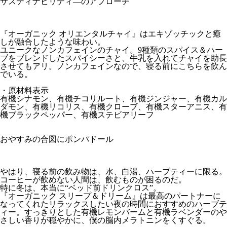
サスティナビリティ―のアプローチ
『オーガニック オリエンタルチャイ』はエキゾッチックと癒
しが融合したような味わい。
ユニークなノンカフェインのチャイ。9種類のスパイス＆ハー
ブをブレンドしたスパイシーさと、牛乳を入れてチャイを助長
させてもアリ。ノンカフェインなので、寝る前にこちらを飲ん
でいる。
・原材料表示
有機シナモン、有機チコリルート、有機ジンジャー、有機カル
ダモン、有機リコリス、有機クローブ、有機スターアニス、有
機ブラックペッパー、有機ステビアリーフ
おやすみの合図にポンパドール
やはり、寝る前の飲み物は、水、白湯、ハーブティーに限る。
コーヒーが飲めない人間は、飲むものが困るのだ。
特に冬は、本当に“ベッド前ドリンクロス”。
『オーガニック スリープ＆ドリーム』は最高のパートナーに
なってくれたリラックスしたい夜の時間におすすめのハーブテ
ィー。すっきりとした有機レモンバームと有機ラベンダーのや
さしい香りが穏やかに、僕の脳内メラトニンをくすぐる。