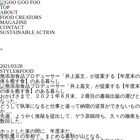
TOP
ABOUT
FOOD CREATORS
MAGAZINE
CONTACT
SUSTAINABLE ACTION
×
2021/03/28
STYLE&FOOD
無添加食品プロデューサー「井上嘉文」が提案する【年度末の
体を癒す食】のある暮らし
おかげさまで、２０２１年６月末、２冊目の書籍出版の運びと
なった。
どうして執筆になると仕事と違って納期の逆算ができないもの
か…。
先週、ようやく推敲を提出して、ゲラ原稿待ち。久々の徹夜を
数回した。
ホッとした束の間に、年度末だ。
聖飢魔Ⅱの形相で、まとめる書類が山となる。