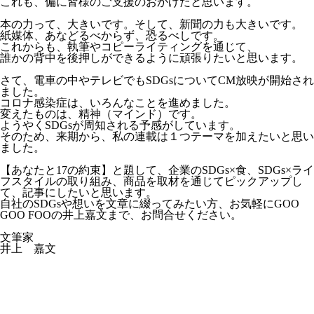
これも、偏に皆様のご支援のおかげだと思います。
本の力って、大きいです。そして、新聞の力も大きいです。
紙媒体、あなどるべからず、恐るべしです。
これからも、執筆やコピーライティングを通じて、
誰かの背中を後押しができるように頑張りたいと思います。
さて、電車の中やテレビでもSDGsについてCM放映が開始され
ました。
コロナ感染症は、いろんなことを進めました。
変えたものは、精神（マインド）です。
ようやくSDGsが周知される予感がしています。
そのため、来期から、私の連載は１つテーマを加えたいと思い
ました。
【あなたと17の約束】と題して、企業のSDGs×食、SDGs×ライ
フスタイルの取り組み、商品を取材を通じてピックアップし
て、記事にしたいと思います。
自社のSDGsや想いを文章に綴ってみたい方、お気軽にGOO
GOO FOOの井上嘉文まで、お問合せください。
文筆家
井上 嘉文