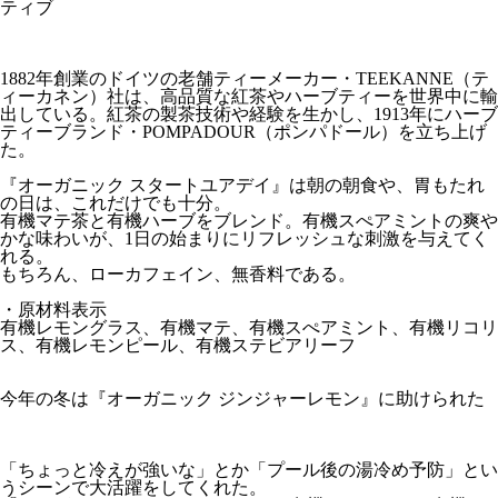
ティブ
1882年創業のドイツの老舗ティーメーカー・TEEKANNE（テ
ィーカネン）社は、高品質な紅茶やハーブティーを世界中に輸
出している。紅茶の製茶技術や経験を生かし、1913年にハーブ
ティーブランド・POMPADOUR（ポンパドール）を立ち上げ
た。
『オーガニック スタートユアデイ』は朝の朝食や、胃もたれ
の日は、これだけでも十分。
有機マテ茶と有機ハーブをブレンド。有機スぺアミントの爽や
かな味わいが、1日の始まりにリフレッシュな刺激を与えてく
れる。
もちろん、ローカフェイン、無香料である。
・原材料表示
有機レモングラス、有機マテ、有機スぺアミント、有機リコリ
ス、有機レモンピール、有機ステビアリーフ
今年の冬は『オーガニック ジンジャーレモン』に助けられた
「ちょっと冷えが強いな」とか「プール後の湯冷め予防」とい
うシーンで大活躍をしてくれた。