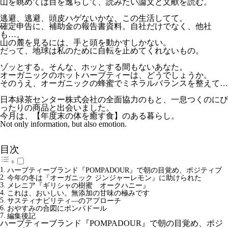
山を眺めては目を逸らして、読みたい論文と文献を読む。
逃避、逃避、頭皮ハゲないかな、この生活してて。
確定申告に、補助金の報告書資料。自社だけでなく、他社
も…。
山の麓を見るには、手と頭を動かすしかない。
だって、地球は私のために自転を止めてくれないもの。
ゾッとする。そんな、ホッとする間もないあなた。
オーガニックのホットハーブティーは、どうでしょうか。
そのうえ、オーガニックの蜂蜜でミネラルバランスを整えて…
日本緑茶センター株式会社の全面協力のもと、一息つくのにぴ
ったりの商品と出会いました。
今月は、【年度末の体を癒す食】のある暮らし。
Not only information, but also emotion.
目次
ハーブティーブランド『POMPADOUR』で朝の目覚め、ポジティブ
今年の冬は『オーガニック ジンジャーレモン』に助けられた
メレニア『ギリシャの樹蜜 オークハニー』
これは、おいしい。無添加の甘味の極みです
サスティナビリティ―のアプローチ
おやすみの合図にポンパドール
編集後記
ハーブティーブランド『POMPADOUR』で朝の目覚め、ポジ