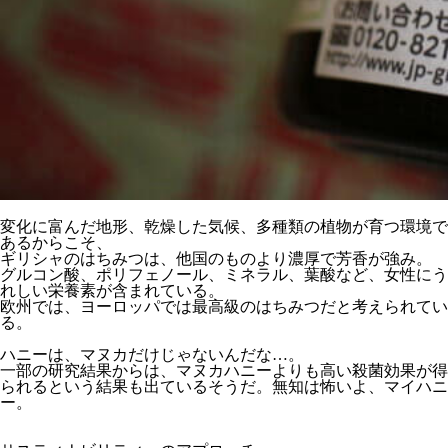
変化に富んだ地形、乾燥した気候、多種類の植物が育つ環境で
あるからこそ、
ギリシャのはちみつは、他国のものより濃厚で芳香が強み。
グルコン酸、ポリフェノール、ミネラル、葉酸など、女性にう
れしい栄養素が含まれている。
欧州では、ヨーロッパでは最高級のはちみつだと考えられてい
る。
ハニーは、マヌカだけじゃないんだな…。
一部の研究結果からは、マヌカハニーよりも高い殺菌効果が得
られるという結果も出ているそうだ。無知は怖いよ、マイハニ
ー。