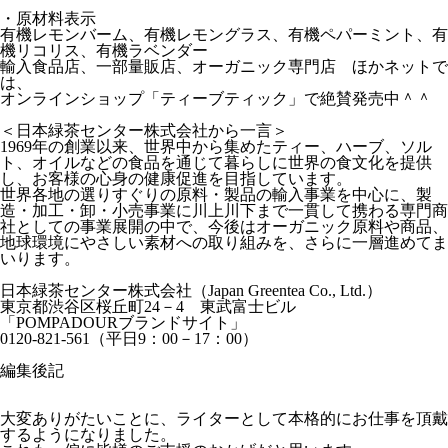
・原材料表示
有機レモンバーム、有機レモングラス、有機ペパーミント、有
機リコリス、有機ラベンダー
輸入食品店、一部量販店、オーガニック専門店 ほかネットで
は、
オンラインショップ
「ティーブティック」
で絶賛発売中＾＾
＜日本緑茶センター株式会社から一言＞
1969年の創業以来、世界中から集めたティー、ハーブ、ソル
ト、オイルなどの食品を通じて暮らしに世界の食文化を提供
し、お客様の心身の健康促進を目指しています。
世界各地の選りすぐりの原料・製品の輸入事業を中心に、製
造・加工・卸・小売事業に川上川下まで一貫して携わる専門商
社としての事業展開の中で、今後はオーガニック原料や商品、
地球環境にやさしい素材への取り組みを、さらに一層進めてま
いります。
日本緑茶センター株式会社（Japan Greentea Co., Ltd.）
東京都渋谷区桜丘町24－4 東武富士ビル
「POMPADOURブランドサイト」
0120-821-561（平日9：00－17：00）
編集後記
大変ありがたいことに、ライターとして本格的にお仕事を頂戴
するようになりました。