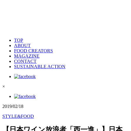
TOP
ABOUT
FOOD CREATORS
MAGAZINE
CONTACT
SUSTAINABLE ACTION
×
2019/02/18
STYLE&FOOD
【日本ワイン放浪者「西一進」】日本