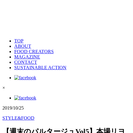
TOP
ABOUT
FOOD CREATORS
MAGAZINE
CONTACT
SUSTAINABLE ACTION
×
2019/10/25
STYLE&FOOD
【週末のパルタージュVol5】本場リヨ