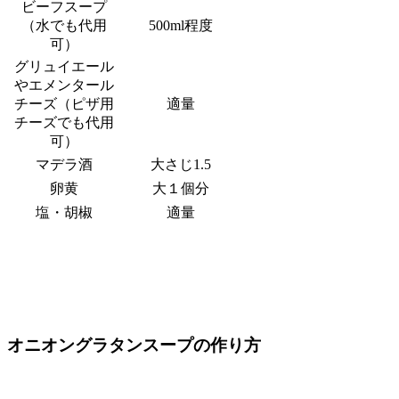
ビーフスープ
（水でも代用
500ml程度
可）
グリュイエール
やエメンタール
チーズ（ピザ用
適量
チーズでも代用
可）
マデラ酒
大さじ1.5
卵黄
大１個分
塩・胡椒
適量
オニオングラタンスープの作り方