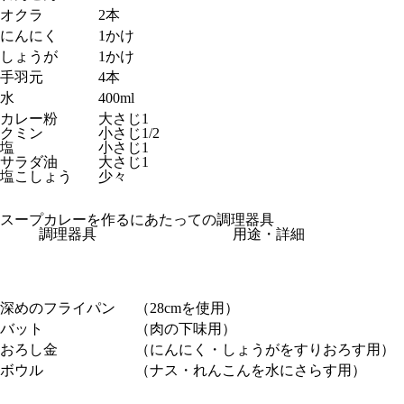
オクラ
2本
にんにく
1かけ
しょうが
1かけ
手羽元
4本
水
400ml
カレー粉
大さじ1
クミン
小さじ1/2
塩
小さじ1
サラダ油
大さじ1
塩こしょう
少々
スープカレーを作るにあたっての調理器具
調理器具
用途・詳細
深めのフライパン
（28cmを使用）
バット
（肉の下味用）
おろし金
（にんにく・しょうがをすりおろす用）
ボウル
（ナス・れんこんを水にさらす用）