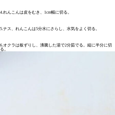
4.れんこんは皮をむき、1cm幅に切る。
5.ナス、れん
こんは5分水にさらし、水気をよく切る。
6.オクラは板ずりし、沸騰した湯で2分茹でる。縦に半分に切
る。