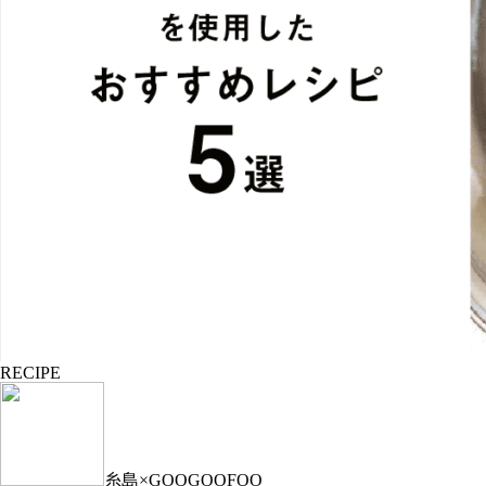
RECIPE
糸島×GOOGOOFOO