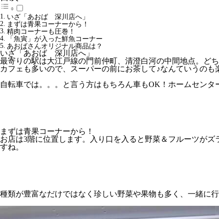
いざ「あおば 深川店へ」
まずは青果コーナーから！
精肉コーナーも圧巻！
「魚寅」が入った鮮魚コーナー
あおばさんオリジナル商品は？
いざ「あおば 深川店へ」
最寄りの駅は大江戸線の門前仲町、清澄白河の中間地点。どち
カフェも多いので、スーパーの前にお茶して♪なんていうのも
自転車では。。。と言う方はもちろん車もOK！ホームセンタ
まずは青果コーナーから！
お店は3階に位置します。入り口を入ると野菜＆フルーツがズ
すね。
種類が豊富なだけではなく珍しい野菜や果物も多く、一緒に行