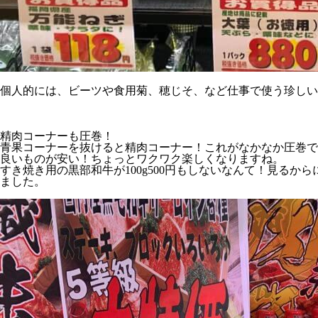
個人的には、ビーツや食用菊、穂じそ、など仕事で使う珍しい
精肉コーナーも圧巻！
青果コーナーを抜けると精肉コーナー！これがなかなか圧巻で
良いものが安い！ちょっとワクワク楽しくなりますね。
すき焼き用の黒部和牛が100g500円もしないなんて！見る
ました。