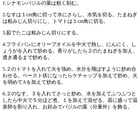
1.シナモンバジルの葉は粗く刻む。
2.なすは１cm角に切って水にさらし、水気を切る。たまねぎ
は粗みじん切りにし、トマトは１cm角に切る。
3.茹でたこは粗みじん切りにする。
4.フライパンにオリーブオイルを中火で熱し、にんにく、し
ょうがを入れて炒める。香りがしたら２のたまねぎを加え、
透き通るまで炒める。
5.２のトマトを入れて火を強め、水分を飛ばすように炒め合
わせる。ペースト状になったらケチャップを加えて炒め、火
を弱めてAを加えて炒める。
6.２のなす、３を入れてさっと炒め、水を加えてふつふつと
したら中火で５分ほど煮、１を加えて混ぜる。器に盛って温
泉卵を割り入れ、お好みでバジルの葉（分量外）を飾る。