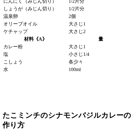
にんにく（みじん切り）
1/2片分
しょうが（みじん切り）
1/2片分
温泉卵
2個
オリーブオイル
大さじ1
ケチャップ
大さじ2
材料《A》
量
カレー粉
大さじ1
塩
小さじ1/4
こしょう
各少々
水
100ml
たこミンチのシナモンバジルカレーの
作り方