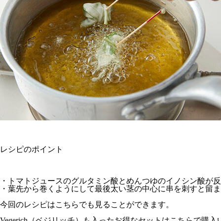
レシピのポイント
・トマトジュースのグルタミン酸とめんつゆのイノシン酸が反
・葉先から巻くようにして最後太い茎の中心に串を刺すと留ま
今回のレシピは
こちら
でも見ることができます。
Vegerich（ベジリッチ）も入ったお得なセットはこちらで購