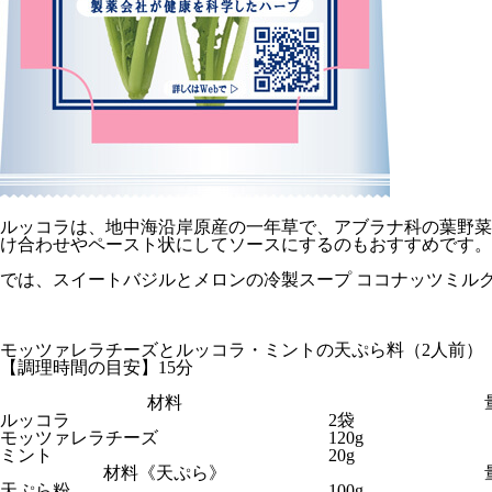
ルッコラは、地中海沿岸原産の一年草で、アブラナ科の葉野菜
け合わせやペースト状にしてソースにするのもおすすめです。
では、スイートバジルとメロンの冷製スープ ココナッツミル
モッツァレラチーズとルッコラ・ミントの天ぷら料（2人前）
【調理時間の目安】15分
材料
ルッコラ
2袋
モッツァレラチーズ
120g
ミント
20g
材料《天ぷら》
天ぷら粉
100g