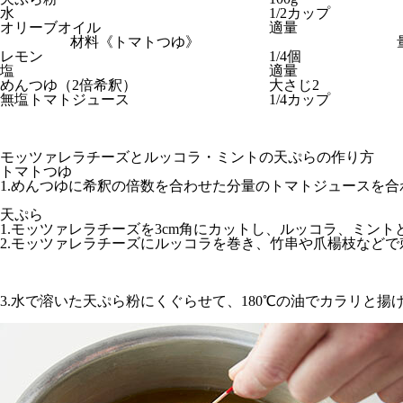
水
1/2カップ
オリーブオイル
適量
材料《トマトつゆ》
レモン
1/4個
塩
適量
めんつゆ（2倍希釈）
大さじ2
無塩トマトジュース
1/4カップ
モッツァレラチーズとルッコラ・ミントの天ぷらの作り方
トマトつゆ
1.めんつゆに希釈の倍数を合わせた分量のトマトジュースを合
天ぷら
1.モッツァレラチーズを3cm角にカットし、ルッコラ、ミン
2.モッツァレラチーズにルッコラを巻き、竹串や爪楊枝などで
3.水で溶いた天ぷら粉にくぐらせて、180℃の油でカラリと