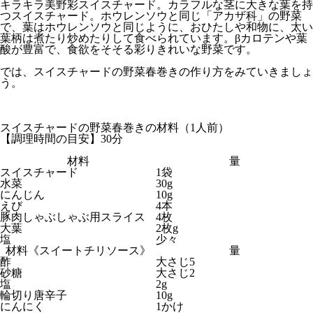
キラキラ美野彩スイスチャード。カラフルな茎に大きな葉を持
つスイスチャード。ホウレンソウと同じ「アカザ科」の野菜
で、葉はホウレンソウと同じように、おひたしや和物に、太い
葉柄は煮たり炒めたりして食べられています。βカロテンや葉
酸が豊富で、食欲をそそる彩りきれいな野菜です。
では、スイスチャードの野菜春巻きの作り方をみていきましょ
う。
スイスチャードの野菜春巻きの材料（1人前）
【調理時間の目安】30分
材料
量
スイスチャード
1袋
水菜
30g
にんじん
10g
えび
4本
豚肉しゃぶしゃぶ用スライス
4枚
大葉
2枚g
塩
少々
材料《スイートチリソース》
量
酢
大さじ5
砂糖
大さじ2
塩
2g
輪切り唐辛子
10g
にんにく
1かけ