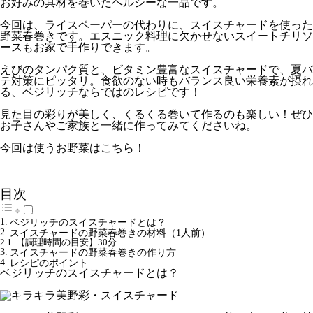
お好みの具材を巻いたヘルシーな一品です。
今回は、ライスペーパーの代わりに、スイスチャードを使った
野菜春巻きです。エスニック料理に欠かせないスイートチリソ
ースもお家で手作りできます。
えびのタンパク質と、ビタミン豊富なスイスチャードで、夏バ
テ対策にピッタリ。食欲のない時もバランス良い栄養素が摂れ
る、ベジリッチならではのレシピです！
見た目の彩りが美しく、くるくる巻いて作るのも楽しい！ぜひ
お子さんやご家族と一緒に作ってみてくださいね。
今回は使うお野菜はこちら！
目次
ベジリッチのスイスチャードとは？
スイスチャードの野菜春巻きの材料（1人前）
【調理時間の目安】30分
スイスチャードの野菜春巻きの作り方
レシピのポイント
ベジリッチのスイスチャードとは？