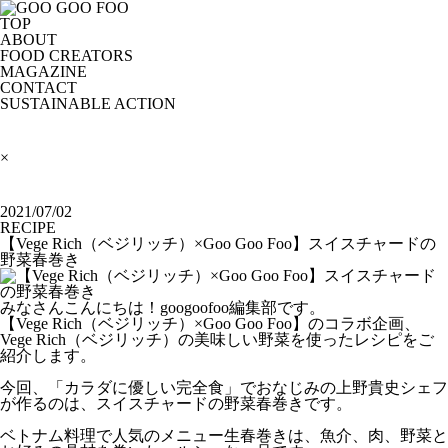
TOP
ABOUT
FOOD CREATORS
MAGAZINE
CONTACT
SUSTAINABLE ACTION
×
2021/07/02
RECIPE
【Vege Rich（ベジリッチ）×Goo Goo Foo】スイスチャードの
野菜春巻き
みなさんこんにちは！googoofoo編集部です。
【Vege Rich（ベジリッチ）×Goo Goo Foo】のコラボ企画、
Vege Rich（ベジリッチ）の美味しい野菜を使ったレシピをご
紹介します。
今回、「カラダに優しい完全食」でおなじみの上野貴史シェフ
が作るのは、スイスチャードの野菜春巻きです。
ベトナム料理で人気のメニュー生春巻きは、魚介、肉、野菜と