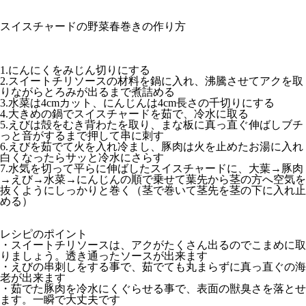
スイスチャードの野菜春巻きの作り方
1.にんにくをみじん切りにする
2.スイートチリソースの材料を鍋に入れ、沸騰させてアクを取
りながらとろみが出るまで煮詰める
3.水菜は4cmカット、にんじんは4cm長さの千切りにする
4.大きめの鍋でスイスチャードを茹で、冷水に取る
5.えびは殻をむき背わたを取り、まな板に真っ直ぐ伸ばしブチ
っと音がするまで押して串に刺す
6.えびを茹でて火を入れ冷まし、豚肉は火を止めたお湯に入れ
白くなったらサッと冷水にさらす
7.水気を切って平らに伸ばしたスイスチャードに、大葉→豚肉
→えび→水菜→にんじんの順で乗せて葉先から茎の方へ空気を
抜くようにしっかりと巻く（茎で巻いて茎先を茎の下に入れ止
める）
レシピのポイント
・スイートチリソースは、アクがたくさん出るのでこまめに取
りましょう。透き通ったソースが出来ます
・えびの串刺しをする事で、茹でても丸まらずに真っ直ぐの海
老が出来ます
・茹でた豚肉を冷水にくぐらせる事で、表面の獣臭さを落とせ
ます。一瞬で大丈夫です