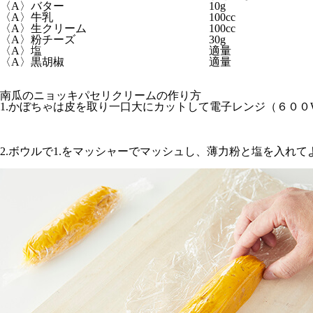
〈A〉バター
10g
〈A〉牛乳
100cc
〈A〉生クリーム
100cc
〈A〉粉チーズ
30g
〈A〉塩
適量
〈A〉黒胡椒
適量
南瓜のニョッキパセリクリームの作り方
1.かぼちゃは皮を取り一口大にカットして電子レンジ（６００
2.ボウルで1.をマッシャーでマッシュし、薄力粉と塩を入れ