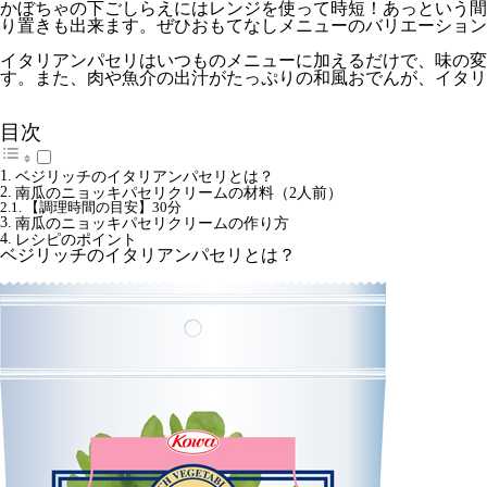
かぼちゃの下ごしらえにはレンジを使って時短！あっという間
り置きも出来ます。ぜひおもてなしメニューのバリエーション
イタリアンパセリはいつものメニューに加えるだけで、味の変
す。また、肉や魚介の出汁がたっぷりの和風おでんが、イタリ
目次
ベジリッチのイタリアンパセリとは？
南瓜のニョッキパセリクリームの材料（2人前）
【調理時間の目安】30分
南瓜のニョッキパセリクリームの作り方
レシピのポイント
ベジリッチのイタリアンパセリとは？