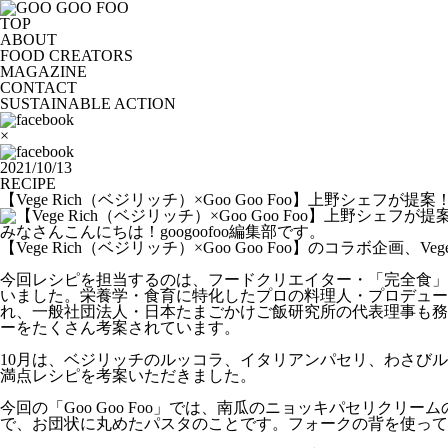
TOP
ABOUT
FOOD CREATORS
MAGAZINE
CONTACT
SUSTAINABLE ACTION
×
2021/10/13
RECIPE
【Vege Rich（ベジリッチ）×Goo Goo Foo】上野シェフ
みなさんこんにちは！googoofoo編集部です。
【Vege Rich（ベジリッチ）×Goo Goo Foo】のコラボ企
今回レシピを担当するのは、フードクリエイター・「完全食」
いました。栄養学・食育に特化したプロの料理人・プロデュー
れ、一般社団法人・日本たまごかけご飯研究所の代表理事も務め
ーをたくさん考案されています。
10月は、ベジリッチのルッコラ、イタリアンパセリ、わさび
満点レシピを考案いただきました。
今回の「Goo Goo Foo」では、南瓜のニョッキパセリ
で、お団状に丸めたパスタのことです。フォークの背を使って