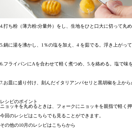
4.打ち粉（薄力粉:分量外）をし、生地をひと口大に切って丸
5.鍋に湯を沸かし、1％の塩を加え、4 を茹でる。浮き上がっ
6.フライパンにAを合わせて軽く煮つめ、5.を絡める。塩で
7.お皿に盛り付け、刻んだイタリアンパセリと黒胡椒を上から
レシピのポイント
ニョッキを丸めるときは、フォークにニョッキを親指で軽く押
今回のレシピは
こちら
でも見ることができます。
その他の10月のレシピはこちらから