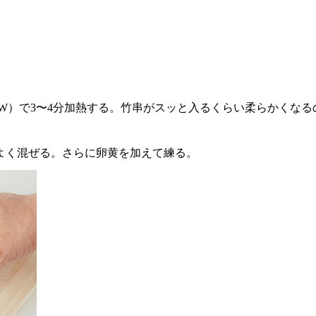
W）で3〜4分加熱する。竹串がスッと入るくらい柔らかくなる
てよく混ぜる。さらに卵黄を加えて練る。