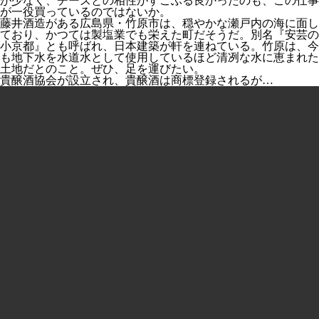
が少なく、チーズとの相性がすこぶる良かったのも、この仕事
が一役買っているのではないか。
藤井酒造がある広島県・竹原市は、穏やかな瀬戸内の海に面し
ており、かつては製塩業でも栄えた町だそうだ。別名『安芸の
小京都』とも呼ばれ、日本建築が軒を連ねている。竹原は、今
も地下水を水道水として使用しているほど清冽な水に恵まれた
土地だとのこと。ぜひ、足を運びたい。
貴醸酒協会が設立され、貴醸酒は商標登録されるが…