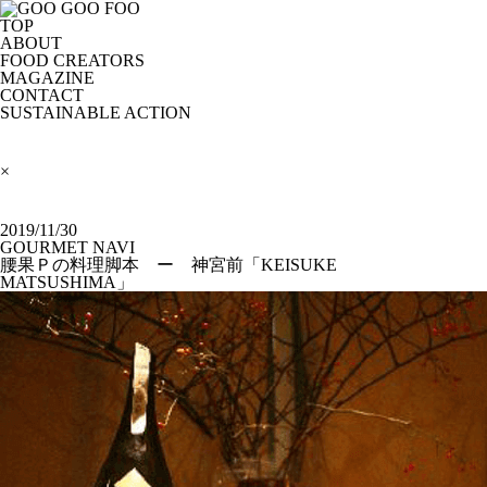
TOP
ABOUT
FOOD CREATORS
MAGAZINE
CONTACT
SUSTAINABLE ACTION
×
2019/11/30
GOURMET NAVI
腰果Ｐの料理脚本 ー 神宮前「KEISUKE
MATSUSHIMA」