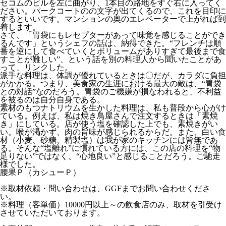
セコムのビルを左に曲がり、1本目の路地をすぐ右に入ってく
ださい。パークコートのの文字が出てくるので、これを目印に
するといいです。マンションの奥のエレベーターで上がれば到
着します。
さて、「胃袋にもレセプターがあって味覚を感じることができ
るんです」というシェフの話は、納得できた。“フレンチは順
番を逆にして食べていくとボリュームがありすぎて最後まで食
すことが難しい”、という話を別の料理人から聞いたことがあ
って、リンクした。
派手な料理は、体調が優れているときは〇だが、カラダに負担
がかかる。つまり、美食家の生涯における最大の敵は、“胃袋
との対話”なのだろう。胃袋のご機嫌が損なわれると、不利益
を被るのは自分自身である。
素材のもつナトリウムを生かした料理は、私も普段から心がけ
ている。例えば、私は焼き鳥屋さんで注文するときは「素焼
き」にしている。店が使う塩を確認した上でも、素焼きがい
い。喉が渇かず、肉の旨味が感じられるからだ。また、白い食
材（小麦、砂糖、精製塩）は我が家のキッチンには皆無であ
る。そんな“塩離れ”に慣れている方には、この店の料理を“物
足りない”ではなく、“心地良い”と感じることだろう。ご馳走
様でした。
腰果Ｐ（カシューＰ）
※取材依頼・問い合わせは、GGFまでお問い合わせくださ
い。
※料理（客単価）10000円以上～の飲食店のみ、取材を引受け
させていただいております。