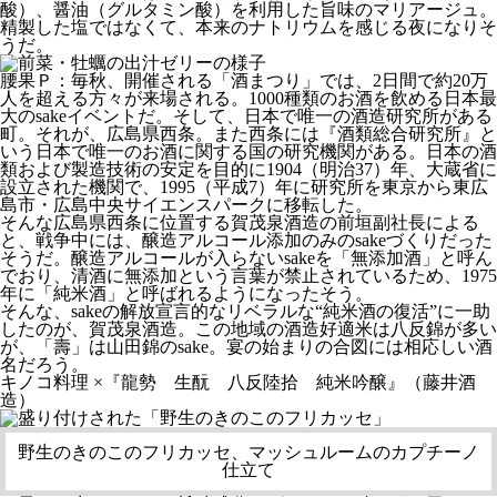
酸）、醤油（グルタミン酸）を利用した旨味のマリアージュ。
精製した塩ではなくて、本来のナトリウムを感じる夜になりそ
うだ。
腰果Ｐ
：毎秋、開催される「酒まつり」では、2日間で約20万
人を超える方々が来場される。1000種類のお酒を飲める日本最
大のsakeイベントだ。そして、日本で唯一の酒造研究所がある
町。それが、広島県西条。また西条には『酒類総合研究所』と
いう日本で唯一のお酒に関する国の研究機関がある。日本の酒
類および製造技術の安定を目的に1904（明治37）年、大蔵省に
設立された機関で、1995（平成7）年に研究所を東京から東広
島市・広島中央サイエンスパークに移転した。
そんな広島県西条に位置する賀茂泉酒造の前垣副社長による
と、戦争中には、醸造アルコール添加のみのsakeづくりだった
そうだ。醸造アルコールが入らないsakeを「無添加酒」と呼ん
でおり、清酒に無添加という言葉が禁止されているため、1975
年に「純米酒」と呼ばれるようになったそう。
そんな、sakeの解放宣言的なリベラルな“純米酒の復活”に一助
したのが、賀茂泉酒造。この地域の酒造好適米は八反錦が多い
が、「壽」は山田錦のsake。宴の始まりの合図には相応しい酒
名だろう。
キノコ料理 ×『龍勢 生酛 八反陸拾 純米吟醸』（藤井酒
造）
野生のきのこのフリカッセ、マッシュルームのカプチーノ
仕立て