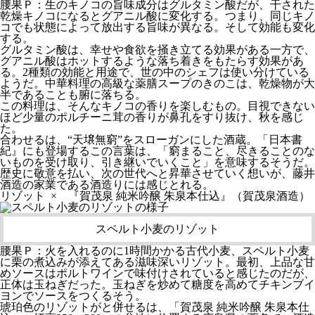
腰果Ｐ：生のキノコの旨味成分はグルタミン酸だが、干された
乾燥キノコになるとグアニル酸に変化する。つまり、同じキノ
コでも状態によって放出する旨味が異なる。そして効能も変化
する。
グルタミン酸は、幸せや食欲を掻き立てる効果がある一方で、
グアニル酸はホットするような落ち着きをもたらす効果があ
る。2種類の効能と用途で、世の中のシェフは使い分けている
ようだ。中華料理の高級な薬膳スープのきのこは、乾燥物が大
半であることも腑に落ちる。
この料理は、そんなキノコの香りを楽しむもの。目視できない
ほど少量のポルチーニ茸の香りが鼻孔をすり抜け、秋を感じ
た。
合わせるは、“天壌無窮”をスローガンにした酒蔵。「日本書
紀』にも登場するこの言葉は、「窮まること、尽きることのな
いものを受け取り、引き継いでいくこと」を意味するそうだ。
歴史に敬意を払い、次の世代へと昇華させていく想いが、藤井
酒造の家業である酒造りには感じとれる。
リゾット × 『賀茂泉 純米吟醸 朱泉本仕込』（賀茂泉酒造）
スペルト小麦のリゾット
腰果Ｐ：
火を入れるのに1時間かかる古代小麦、スペルト小麦
に栗の煮込みが添えてある滋味深いリゾット。最初、上品な甘
めソースはポルトワインで味付けされていると感じたのだが、
正体は玉ねぎだった。玉ねぎを炒めて糖度を高めてチキンブイ
ヨンでソースをつくるそう。
琥珀色のリゾットがと併せるは、「賀茂泉 純米吟醸 朱泉本仕