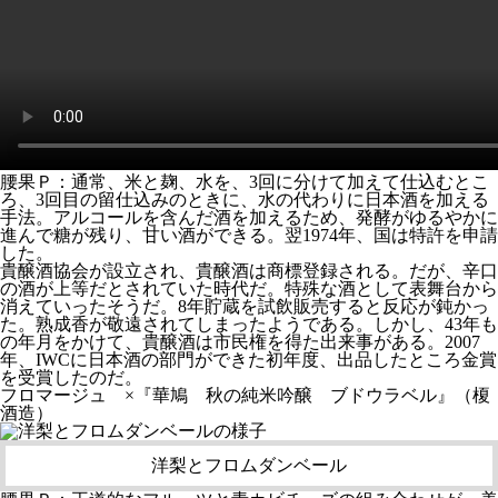
腰果Ｐ：通常、米と麹、水を、3回に分けて加えて仕込むとこ
ろ、3回目の留仕込みのときに、水の代わりに日本酒を加える
手法。アルコールを含んだ酒を加えるため、発酵がゆるやかに
進んで糖が残り、甘い酒ができる。翌1974年、国は特許を申請
した。
貴醸酒協会が設立され、貴醸酒は商標登録される。だが、辛口
の酒が上等だとされていた時代だ。特殊な酒として表舞台から
消えていったそうだ。8年貯蔵を試飲販売すると反応が鈍かっ
た。熟成香が敬遠されてしまったようである。しかし、43年も
の年月をかけて、貴醸酒は市民権を得た出来事がある。2007
年、IWCに日本酒の部門ができた初年度、出品したところ金賞
を受賞したのだ。
フロマージュ ×『華鳩 秋の純米吟醸 ブドウラベル』（榎
酒造）
洋梨とフロムダンベール