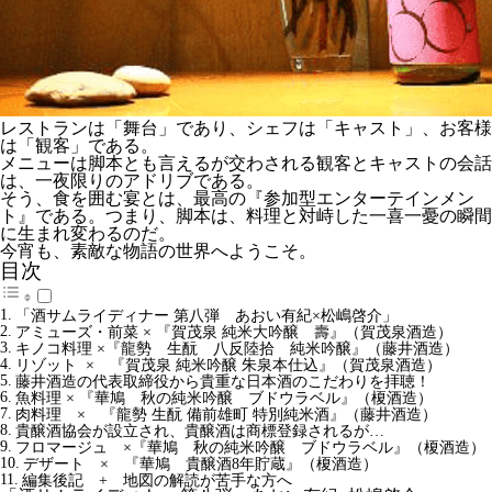
レストランは「舞台」であり、シェフは「キャスト」、お客様
は「観客」である。
メニューは脚本とも言えるが交わされる観客とキャストの会話
は、一夜限りのアドリブである。
そう、食を囲む宴とは、最高の『参加型エンターテインメン
ト』である。つまり、脚本は、料理と対峙した一喜一憂の瞬間
に生まれ変わるのだ。
今宵も、素敵な物語の世界へようこそ。
目次
「酒サムライディナー 第八弾 あおい有紀×松嶋啓介」
アミューズ・前菜 × 『賀茂泉 純米大吟醸 壽』（賀茂泉酒造）
キノコ料理 ×『龍勢 生酛 八反陸拾 純米吟醸』（藤井酒造）
リゾット × 『賀茂泉 純米吟醸 朱泉本仕込』（賀茂泉酒造）
藤井酒造の代表取締役から貴重な日本酒のこだわりを拝聴！
魚料理 × 『華鳩 秋の純米吟醸 ブドウラベル』（榎酒造）
肉料理 × 『龍勢 生酛 備前雄町 特別純米酒』（藤井酒造）
貴醸酒協会が設立され、貴醸酒は商標登録されるが…
フロマージュ ×『華鳩 秋の純米吟醸 ブドウラベル』（榎酒造）
デザート × 『華鳩 貴醸酒8年貯蔵』（榎酒造）
編集後記 + 地図の解読が苦手な方へ