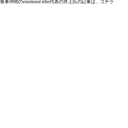
食事仲間のemotional tribe代表の井上氏の記事は、コチラ