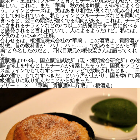
腰果Ｐ：王道的なフルーツと青カビチーズの組み合わせが、美
味しい。これに、また「華鳩 秋の純米吟醸」が非常によく合
う。ワインとチーズは、実はあまり相性が良くない組み合わせ
として知られている。私もワインとブルーチーズなどを同時に
食べると、翌日の頭痛が強くでる傾向がある。これは、チーズ
に含まれるチラミンなどの2つ以上の誘発因子を一度に食べる
と誘発されると言われていて、人によるようだけど。私には、
今夜のようにsakeで正解。
合わせるは、榎酒造株式会社の“華鳩”。この酒蔵は、貴醸酒が
特徴。昔の教科書が「ハナ、ハト……」で始めることから“華
鳩”と命名したのだと、四代目蔵元の榎俊宏さんは語ってくれ
た。
貴醸酒は1973年、国立醸造試験所（現・酒類総合研究所）の佐
藤信博士を中心としたチームが考案したそうだ。国賓をフラン
ス産ワインでもてなすシーンがテレビで放映されたとき、「日
本の酒で、もてなすべきだ」という声が上がり、国を挙げて高
級酒造りに取り組んだことから始まった。
デザート × 『華鳩 貴醸酒
8
年貯蔵』（榎酒造）