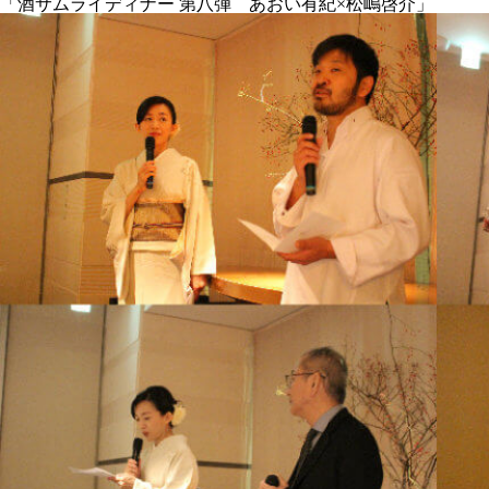
「酒サムライディナー 第八弾 あおい有紀×松嶋啓介」