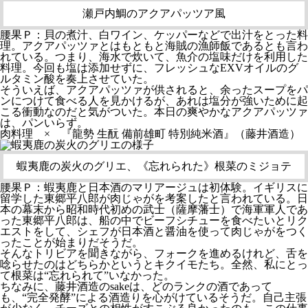
瀬戸内鯛のアクアパッツア風
腰果Ｐ：貝の煮汁、白ワイン、ケッパーなどで出汁をとった料
理。アクアパッツァとはもともと海賊の漁師飯であるとも言わ
れている。つまり、海水で炊いて、魚介の塩味だけを利用した
料理。今回も塩は添加せずに、フレッシュなEXVオイルのグ
ルタミン酸を奏上させていた。
そういえば、アクアパッツァが供されると、余ったスープをパ
ンにつけて食べる人を見かけるが、あれは塩分が強いために起
こる衝動なのだと気がついた。本日の爽やかなアクアパッツァ
は、パンいらず。
肉料理 × 『龍勢 生酛 備前雄町 特別純米酒』（藤井酒造）
蝦夷鹿の炭火のグリエ、《忘れられた》根菜のミジョテ
腰果Ｐ：蝦夷鹿と日本酒のマリアージュは初体験。イギリスに
留学した東郷平八郎が肉じゃがを考案したと言われている。日
本の幕末から昭和時代初めの武士（薩摩藩士）で海軍軍人であ
った東郷平八郎は、船の中でビーフシチューを食べたいとリク
エストをして、シェフが日本酒と醤油を使って肉じゃがをつく
ったことが始まりだそうだ。
そんなトリビアを聞きながら、フォークを進めるけれど、舌を
唸らせたのはどちらかというとキクイモたち。全然、私にとっ
て根菜は“忘れられて”いなかった。
ちなみに、藤井酒造のsakeは、どのランクの酒であって
も、“完全発酵”による酒造りを心がけているそうだ。自己主張