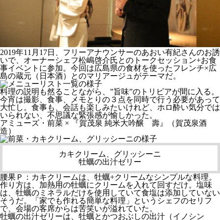
2019年11月17日、フリーアナウンサーのあおい有紀さんのお誘
いで、オーナーシェフ松嶋啓介氏とのトークセッション+お食
事イベントに参加。今回は広島県の食材を使ったフレンチ×広
島の蔵元（日本酒）とのマリアージュがテーマだ。
料理の説明も然ることながら、”旨味”のトリビアが間に入る。
今宵は撮影、食事、メモとりの３点を同時で行う必要があって
大忙し。食事も、会話も楽しみたいけれど、ホロ酔い気分では
いられない、不思議な緊張感が愉しかった。
アミューズ・前菜 × 『賀茂泉 純米大吟醸 壽』（賀茂泉酒
造）
カキクリーム、グリッシーニ
牡蠣の出汁ゼリー
腰果Ｐ：カキクリームは、牡蠣+クリームなシンプルな料理。
作り方は、加熱用の牡蠣にクリームを入れて回すだけ。塩味
は、牡蠣のミネラルだけを使用していて食塩は添加していない
そうだ。「家でも作れる簡単な料理」というシェフのセリフ
で、会場の客席からは苦笑いが溢れていた。
牡蠣の出汁ゼリーは、牡蠣とかつおぶしの出汁（イノシン