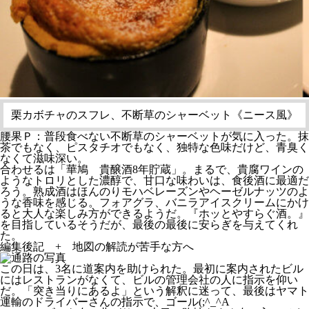
栗カボチャのスフレ、不断草のシャーベット《ニース風》
腰果Ｐ：普段食べない不断草のシャーベットが気に入った。抹
茶でもなく、ピスタチオでもなく、独特な色味だけど、青臭く
なくて滋味深い。
合わせるは「華鳩 貴醸酒8年貯蔵」。まるで、貴腐ワインの
ようなトロリとした濃醇で、甘口な味わいは、食後酒に最適だ
ろう。熟成酒はほんのりモハベレーズンやヘーゼルナッツのよ
うな香味を感じる。フォアグラ、バニラアイスクリームにかけ
ると大人な楽しみ方ができるようだ。『ホッとやすらぐ酒。』
を目指しているそうだが、最後の最後に安らぎを与えてくれ
た。
編集後記 + 地図の解読が苦手な方へ
この日は、3名に道案内を助けられた。最初に案内されたビル
にはレストランがなくて、ビルの管理会社の人に指示を仰い
だ。「突き当りにあるよ」という解釈に迷って、最後はヤマト
運輸のドライバーさんの指示で、ゴール(;^_^A