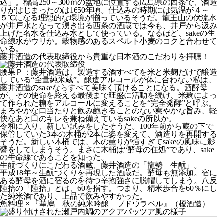
込」。標高250～300ｍの盆地に位置する広島県の西条で、酒造
りがはじまったのは1650年頃。仕込みの時期には気温が４～
５℃になる理想的な環境が揃っているそうだ。龍王山の伏流水
が井戸水となって湧き出る西条の酒蔵では今も、井戸から汲み
上げた名水を仕込み水として使っている。なるほど、sakeの生
命線水がウリか。穀物感のあるスペルト小麦のコクと合わせて
いる。
藤井酒造の代表取締役から貴重な日本酒のこだわりを拝聴！
腰果Ｐ：藤井酒造は、製造する酒すべてを米と米麹だけで醸造
している“全量純米蔵”。醸造アルコールが体に合わない私は、
藤井酒造のsakeならすべて美味く頂けることになる。酒酵母
が、その使命を終える最後まで旺盛に活動を続け、米麹によっ
て作られた糖をアルコールに変えることを“完全発酵”と呼ぶ。
まろやかな口当たりと飲み飽きることのない爽やかな旨み、軽
快なあと口のキレを兼ね備えているsakeの所以か。
令和に入り、新しい試みをしたそうだ。100年前から蔵の下で
保管していた3本の木桶が2本に姿を変えて、酒造りを再開する
そうだ。新しい木桶では、木の薫りが強すぎてsakeの風味に影
響をしてしまうそう。まさに木桶は“酵母の住処”であり、sake
の生命線であることを知った。
生酛づくりにこだわる酒蔵、藤井酒造の「龍勢 生酛」。
平成18年～生酛づくりを再現した酒蔵だ。酵母も無添加。宿に
ある酵母を酒に宿るのを待つ辛抱強さに脱帽してしまう。八反
陸拾の「陸拾」とは、60を指す。つまり、精米歩合を60％にし
た純米酒であり、上品で飲みやすかった。
魚料理 × 『華鳩 秋の純米吟醸 ブドウラベル』（榎酒造）