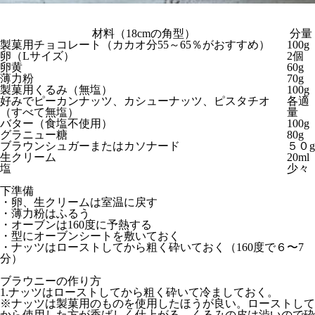
材料（18cmの角型）
分量
製菓用チョコレート（カカオ分55～65％がおすすめ）
100g
卵（Lサイズ）
2個
卵黄
60g
薄力粉
70g
製菓用くるみ（無塩）
100g
好みでピーカンナッツ、カシューナッツ、ピスタチオ
各適
（すべて無塩）
量
バター（食塩不使用）
100g
グラニュー糖
80g
ブラウンシュガーまたはカソナード
５０g
生クリーム
20ml
塩
少々
下準備
・卵、生クリームは室温に戻す
・薄力粉はふるう
・オーブンは160度に予熱する
・型にオーブンシートを敷いておく
・ナッツはローストしてから粗く砕いておく（160度で６〜7
分）
ブラウニーの作り方
1.ナッツはローストしてから粗く砕いて冷ましておく。
※ナッツは製菓用のものを使用したほうが良い。ローストして
から使用した方が香ばしく仕上がる。くるみの皮は渋いので砕