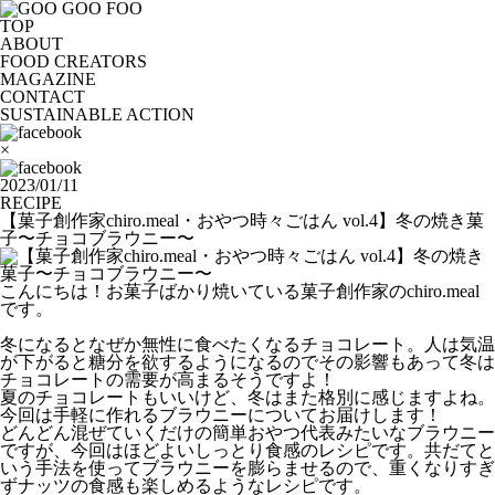
TOP
ABOUT
FOOD CREATORS
MAGAZINE
CONTACT
SUSTAINABLE ACTION
×
2023/01/11
RECIPE
【菓子創作家chiro.meal・おやつ時々ごはん vol.4】冬の焼き菓
子〜チョコブラウニー〜
こんにちは！お菓子ばかり焼いている菓子創作家のchiro.meal
です。
冬になるとなぜか無性に食べたくなるチョコレート。人は気温
が下がると糖分を欲するようになるのでその影響もあって冬は
チョコレートの需要が高まるそうですよ！
夏のチョコレートもいいけど、冬はまた格別に感じますよね。
今回は手軽に作れるブラウニーについてお届けします！
どんどん混ぜていくだけの簡単おやつ代表みたいなブラウニー
ですが、今回はほどよいしっとり食感のレシピです。共だてと
いう手法を使ってブラウニーを膨らませるので、重くなりすぎ
ずナッツの食感も楽しめるようなレシピです。