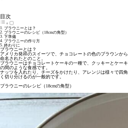
目次
ブラウニーとは？
ブラウニーのレシピ（18cmの角型）
下準備
ブラウニーの作り方
終わりに
ブラウニーとは？
アメリカ発祥のスイーツで、チョコレートの色のブラウンから
命名されたとのこと。
ブラウニーはチョコレートケーキの一種で、クッキーとケーキ
の間のような食感です。
ナッツを入れたり、チーズをかけたり、アレンジは様々で四角
く切り分けるのが一般的です。
ブラウニーのレシピ（18cmの角型）