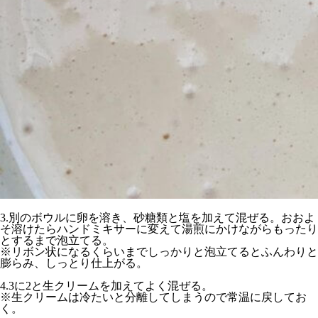
3.別のボウルに卵を溶き、砂糖類と塩を加えて混ぜる。おおよ
そ溶けたらハンドミキサーに変えて湯煎にかけながらもったり
とするまで泡立てる。
※リボン状になるくらいまでしっかりと泡立てるとふんわりと
膨らみ、しっとり仕上がる。
4.3に2と生クリームを加えてよく混ぜる。
※生クリームは冷たいと分離してしまうので常温に戻してお
く。