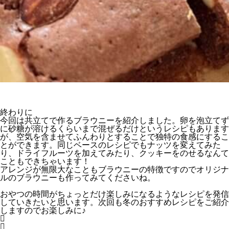
終わりに
今回は共立てで作るブラウニーを紹介しました。卵を泡立てず
に砂糖が溶けるくらいまで混ぜるだけというレシピもあります
が、空気を含ませてふんわりとすることで独特の食感にするこ
とができます。同じベースのレシピでもナッツを変えてみた
り、ドライフルーツを加えてみたり、クッキーをのせるなんて
こともできちゃいます！
アレンジが無限大なこともブラウニーの特徴ですのでオリジナ
ルのブラウニーも作ってみてくださいね。
おやつの時間がちょっとだけ楽しみになるようなレシピを発信
していきたいと思います。次回も冬のおすすめレシピをご紹介
しますのでお楽しみに♪