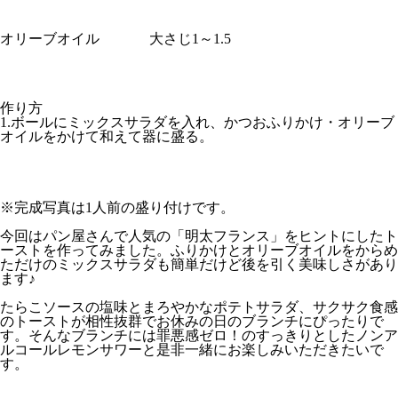
オリーブオイル
大さじ1～1.5
作り方
1.ボールにミックスサラダを入れ、かつおふりかけ・オリーブ
オイルをかけて和えて器に盛る。
※完成写真は1人前の盛り付けです。
今回はパン屋さんで人気の「明太フランス」をヒントにしたト
ーストを作ってみました。ふりかけとオリーブオイルをからめ
ただけのミックスサラダも簡単だけど後を引く美味しさがあり
ます♪
たらこソースの塩味とまろやかなポテトサラダ、サクサク食感
のトーストが相性抜群でお休みの日のブランチにぴったりで
す。そんなブランチには罪悪感ゼロ！のすっきりとしたノンア
ルコールレモンサワーと是非一緒にお楽しみいただきたいで
す。