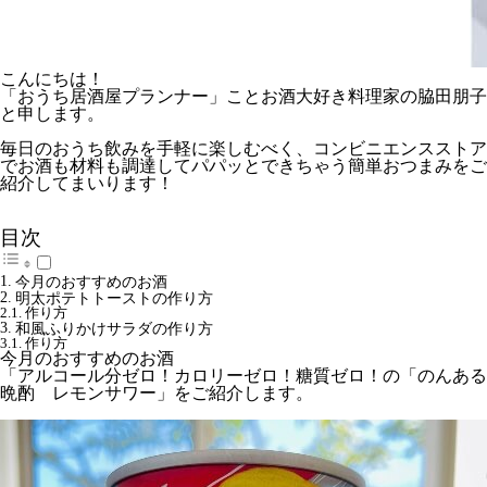
こんにちは！
「おうち居酒屋プランナー」ことお酒大好き料理家の脇田朋子
と申します。
毎日のおうち飲みを手軽に楽しむべく、コンビニエンスストア
でお酒も材料も調達してパパッとできちゃう簡単おつまみをご
紹介してまいります！
目次
今月のおすすめのお酒
明太ポテトトーストの作り方
作り方
和風ふりかけサラダの作り方
作り方
今月のおすすめのお酒
「アルコール分ゼロ！カロリーゼロ！糖質ゼロ！の「のんある
晩酌 レモンサワー」をご紹介します。