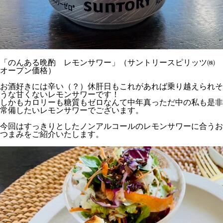
「のんある晩酌 レモンサワー」（サントリースピリッツ㈱
オープン価格）
お酒好きには辛い（？）休肝日もこれがあれば乗り越えられそ
うな甘くないレモンサワーです！
しかもカロリーも糖質もゼロなんて中年真っただ中の私も是非
常備したいレモンサワーでございます。
今回はすっきりとしたノンアルコールのレモンサワーに合うお
つまみをご紹介いたします。