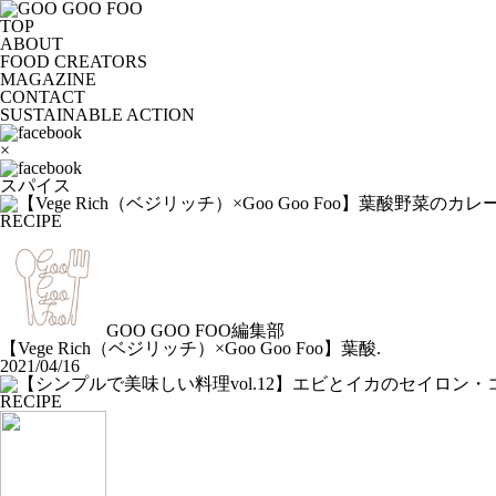
TOP
ABOUT
FOOD CREATORS
MAGAZINE
CONTACT
SUSTAINABLE ACTION
×
スパイス
RECIPE
GOO GOO FOO編集部
【Vege Rich（ベジリッチ）×Goo Goo Foo】葉酸.
2021/04/16
RECIPE