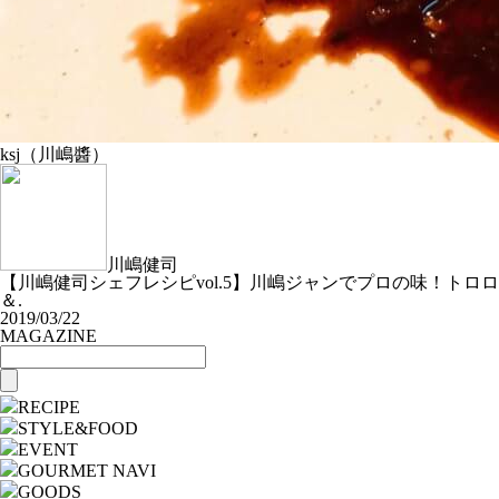
ksj（川嶋醬）
川嶋健司
【川嶋健司シェフレシピvol.5】川嶋ジャンでプロの味！トロロ
＆.
2019/03/22
MAGAZINE
RECIPE
STYLE&FOOD
EVENT
GOURMET NAVI
GOODS