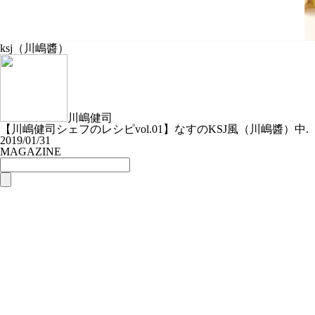
ksj（川嶋醬）
川嶋健司
【川嶋健司シェフのレシピvol.01】なすのKSJ風（川嶋醬）中.
2019/01/31
MAGAZINE