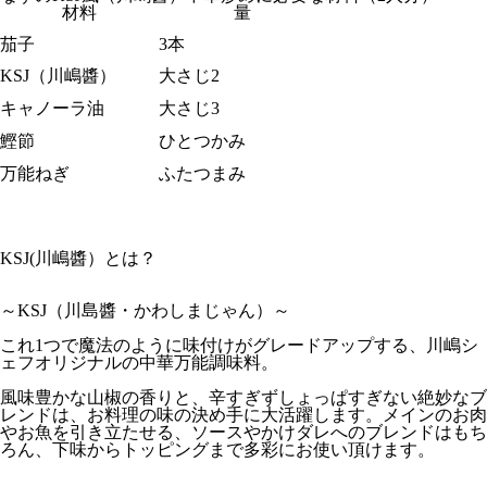
材料
量
茄子
3本
KSJ（川嶋醬）
大さじ2
キャノーラ油
大さじ3
鰹節
ひとつかみ
万能ねぎ
ふたつまみ
KSJ(川嶋醬）とは？
～KSJ（川島醬・かわしまじゃん）～
これ1つで魔法のように味付けがグレードアップする、川嶋シ
ェフオリジナルの中華万能調味料。
風味豊かな山椒の香りと、辛すぎずしょっぱすぎない絶妙なブ
レンドは、お料理の味の決め手に大活躍します。メインのお肉
やお魚を引き立たせる、ソースやかけダレへのブレンドはもち
ろん、下味からトッピングまで多彩にお使い頂けます。