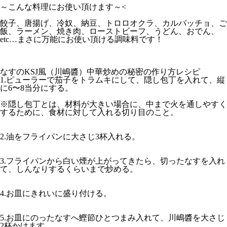
～こんな料理にお使い頂けます～
<
餃子、唐揚げ、冷奴、納豆、トロロオクラ、カルパッチョ、ご
飯、ラーメン、焼き肉、ローストビーフ、うどん、おでん、
etc…まさに万能にお使い頂ける調味料です！
なすのKSJ風（川嶋醬）中華炒めの秘密の作り方レシピ
1.ピューラーで茄子をトラムキにして、隠し包丁を入れて、縦
に6〜8当分にする。
※隠し包丁とは、材料が大きい場合に、中まで火を通しやすく
するために、食材に対して入れる切り目のこと。
2.油をフライパンに大さじ3杯入れる。
3.フライパンから白い煙が上がってきたら、切ったなすを入れ
て、しんなりするくらいまで炒める。
4.お皿にきれいに盛り付ける。
5.お皿にのったなすへ鰹節ひとつまみ入れて、川嶋醬を大さじ
2杯かけます。