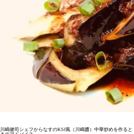
川嶋健司シェフからなすのKSJ風（川嶋醬）中華炒めを作ると