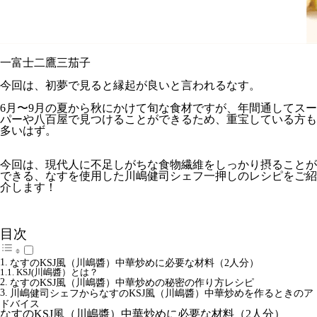
一富士二鷹三茄子
今回は、初夢で見ると縁起が良いと言われるなす。
6月〜9月の夏から秋にかけて旬な食材ですが、年間通してスー
パーや八百屋で見つけることができるため、重宝している方も
多いはず。
今回は、現代人に不足しがちな食物繊維をしっかり摂ることが
できる、なすを使用した川嶋健司シェフ一押しのレシピをご紹
介します！
目次
なすのKSJ風（川嶋醬）中華炒めに必要な材料（2人分）
KSJ(川嶋醬）とは？
なすのKSJ風（川嶋醬）中華炒めの秘密の作り方レシピ
川嶋健司シェフからなすのKSJ風（川嶋醬）中華炒めを作るときのア
ドバイス
なすのKSJ風（川嶋醬）中華炒めに必要な材料（2人分）