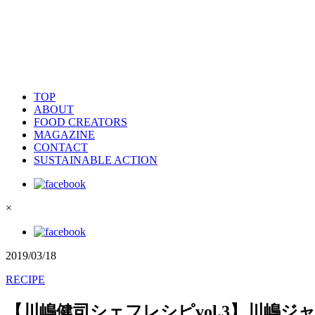
TOP
ABOUT
FOOD CREATORS
MAGAZINE
CONTACT
SUSTAINABLE ACTION
×
2019/03/18
RECIPE
【川嶋健司シェフレシピvol.3】川嶋