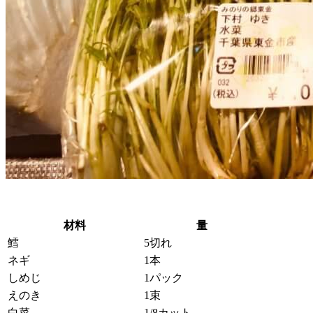
材料
量
鱈
5切れ
ネギ
1本
しめじ
1パック
えのき
1束
白菜
1/8カット