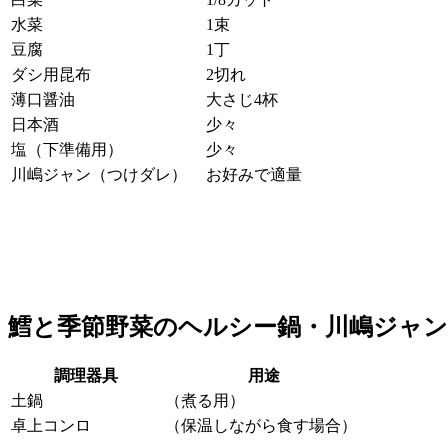
水菜
1束
豆腐
1丁
ダシ用昆布
2切れ
薄口醤油
大さじ4杯
日本酒
少々
塩（下準備用）
少々
川嶋ジャン（つけダレ）
お好みで適量
鱈と季節野菜のヘルシー鍋・川嶋ジャン
調理器具
用途
土鍋
（煮る用）
卓上コンロ
（保温しながら食す場合）