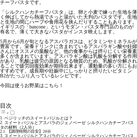
チーフパスタです。
「シルクハンカチーフパスタ」は、卵と小麦で練った生地を薄
く伸ばしてから熱湯でさっと湯がいた大判のパスタです。生地
と生地の間にハーブや食用花を挟んだりすることもあります。
イギリスの「bancone」というモダン・パスタ専門店のものが
有名で、薄くて大きなパスタがインスタ映えします。
5月から6月が旬となるアスパラガスは、ビタミンやミネラルが
豊富です。栄養ドリンクに含まれているアスパラギン酸や妊婦
さんにオススメの葉酸など、他の食事からは摂りにくい栄養素
多くが含まれています。アスパラギン酸は乳酸を分解する作用
があり、乳酸は疲労の原因となる物質のため、乳酸が分解され
ることで疲労回復効果が期待出来ます。運動量の多い方にもお
すすめです。成長期や妊娠中にしっかりと摂りたいビタミン
B2がたっぷり入っているレシピです。
今回は使うお野菜はこちら！
目次
ベジリッチのスイートバジルとは？
スイートバジルとアスパラのジェノベーゼ シルクハンカチーフパス
タの材料（2人分）
【調理時間の目安】20分
スイートバジルとアスパラのジェノベーゼ シルクハンカチーフパス