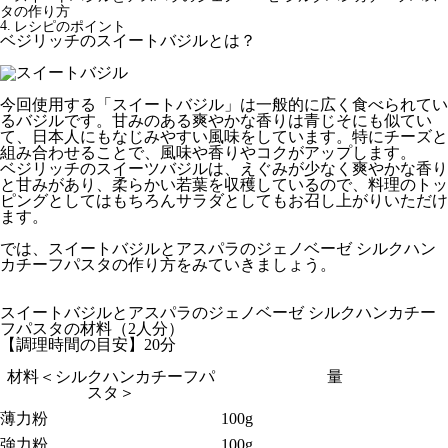
タの作り方
レシピのポイント
ベジリッチのスイートバジルとは？
今回使用する「スイートバジル」は一般的に広く食べられてい
るバジルです。甘みのある爽やかな香りは青じそにも似てい
て、日本人にもなじみやすい風味をしています。特にチーズと
組み合わせることで、風味や香りやコクがアップします。
ベジリッチのスイーツバジルは、えぐみが少なく爽やかな香り
と甘みがあり、柔らかい若葉を収穫しているので、料理のトッ
ピングとしてはもちろんサラダとしてもお召し上がりいただけ
ます。
では、スイートバジルとアスパラのジェノベーゼ シルクハン
カチーフパスタの作り方をみていきましょう。
スイートバジルとアスパラのジェノベーゼ シルクハンカチー
フパスタの材料（2人分）
【調理時間の目安】20分
材料＜シルクハンカチーフパ
量
スタ＞
薄力粉
100g
強力粉
100g