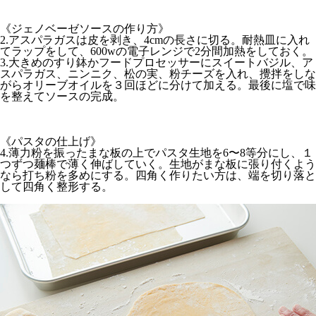
《ジェノベーゼソースの作り方》
2.アスパラガスは皮を剥き、4cmの長さに切る。耐熱皿に入れ
てラップをして、600wの電子レンジで2分間加熱をしておく。
3.大きめのすり鉢かフードプロセッサーにスイートバジル、ア
スパラガス、ニンニク、松の実、粉チーズを入れ、攪拌をしな
がらオリーブオイルを３回ほどに分けて加える。最後に塩で味
を整えてソースの完成。
《パスタの仕上げ》
4.薄力粉を振ったまな板の上でパスタ生地を6〜8等分にし、１
つずつ麺棒で薄く伸ばしていく。生地がまな板に張り付くよう
なら打ち粉を多めにする。四角く作りたい方は、端を切り落と
して四角く整形する。