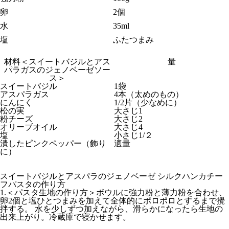
卵
2個
水
35ml
塩
ふたつまみ
材料＜スイートバジルとアス
量
パラガスのジェノベーゼソー
ス＞
スイートバジル
1袋
アスパラガス
4本（太めのもの）
にんにく
1/2片（少なめに）
松の実
大さじ1
粉チーズ
大さじ2
オリーブオイル
大さじ4
塩
小さじ1/２
潰したピンクペッパー（飾り
適量
に）
スイートバジルとアスパラのジェノベーゼ シルクハンカチー
フパスタの作り方
1.＜パスタ生地の作り方＞ボウルに強力粉と薄力粉を合わせ、
卵2個と塩ひとつまみを加えて全体的にポロポロとするまで攪
拌する。 水を少しずつ加えながら、滑らかになったら生地の
出来上がり。冷蔵庫で寝かせます。