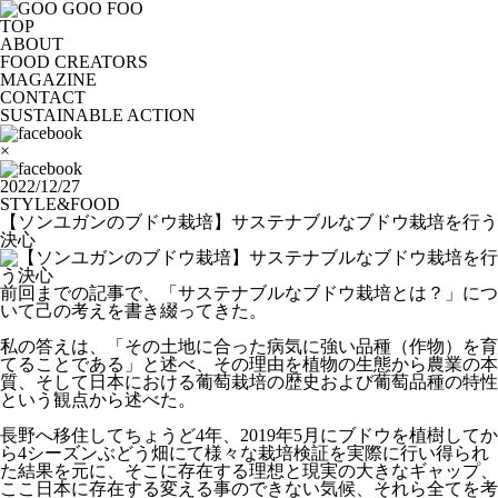
TOP
ABOUT
FOOD CREATORS
MAGAZINE
CONTACT
SUSTAINABLE ACTION
×
2022/12/27
STYLE&FOOD
【ソンユガンのブドウ栽培】サステナブルなブドウ栽培を行う
決心
前回までの記事で、「サステナブルなブドウ栽培とは？」につ
いて己の考えを書き綴ってきた。
私の答えは、「その土地に合った病気に強い品種（作物）を育
てることである」と述べ、その理由を植物の生態から農業の本
質、そして日本における葡萄栽培の歴史および葡萄品種の特性
という観点から述べた。
長野へ移住してちょうど4年、2019年5月にブドウを植樹してか
ら4シーズンぶどう畑にて様々な栽培検証を実際に行い得られ
た結果を元に、そこに存在する理想と現実の大きなギャップ、
ここ日本に存在する変える事のできない気候、それら全てを考