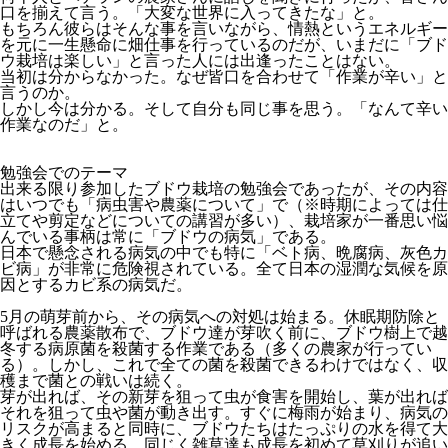
口を揃えて言う。「大変な世界に入ってきたな」と。
もちろん彼らはそんな事を言いながら、情熱というエネルギー
を元に一生懸命に畑仕事を行っているのだが、いまだに「ブド
ウ栽培は楽しい」と言った人には出逢ったことはない。
当初は分からなかった。なぜ皆口を合わせて「作業が辛い」と
言うのか。
しかし今は分かる。そして自分も同じ事を思う。「なんて辛い
作業なのだ」と。
勉強会でのテーマ
出来る限り参加したブドウ栽培の勉強会であったが、その内容
はいつでも「病虫害や農薬について」で（※時期によっては仕
立てや剪定などについての講習が多い）、栽培家が一番思い悩
んでいる事柄は常に「ブドウの病気」である。
日本で懸念される病気の中でも特に「ベト病、晩腐病、灰色カ
ビ病」が非常に危険視されている。全て日本の湿潤な気候を原
因とするカビ系の病気だ。
5月の萌芽前から、その病気への対処は始まる。休眠期防除と
呼ばれる農薬散布で、ブドウ達が芽吹く前に、ブドウ樹上で越
冬する病原菌を殺菌する作業である（多くの農家が行ってい
る）。しかし、これで全ての菌を殺菌できるわけではなく、収
穫まで菌との戦いは続く。
芽が出れば、その新芽を狙って虫が食害を開始し、葉が出れば
それを狙って虫や菌が動き出す。すぐに梅雨が始まり、病気の
リスクが高まると同時に、ブドウたちはたっぷりの水を得て大
きく成長を始める。同じく雑草達も成長を初めて草刈りが追い