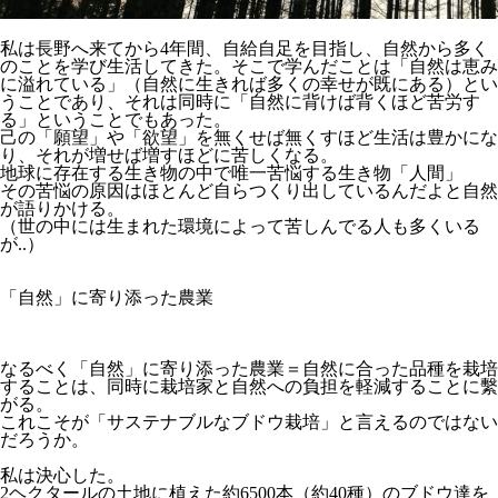
私は長野へ来てから4年間、自給自足を目指し、自然から多く
のことを学び生活してきた。そこで学んだことは「自然は恵み
に溢れている」（自然に生きれば多くの幸せが既にある）とい
うことであり、それは同時に「自然に背けば背くほど苦労す
る」ということでもあった。
己の「願望」や「欲望」を無くせば無くすほど生活は豊かにな
り、それが増せば増すほどに苦しくなる。
地球に存在する生き物の中で唯一苦悩する生き物「人間」
その苦悩の原因はほとんど自らつくり出しているんだよと自然
が語りかける。
（世の中には生まれた環境によって苦しんでる人も多くいる
が..）
「自然」に寄り添った農業
なるべく「自然」に寄り添った農業＝自然に合った品種を栽培
することは、同時に栽培家と自然への負担を軽減することに繫
がる。
これこそが「サステナブルなブドウ栽培」と言えるのではない
だろうか。
私は決心した。
2ヘクタールの土地に植えた約6500本（約40種）のブドウ達を