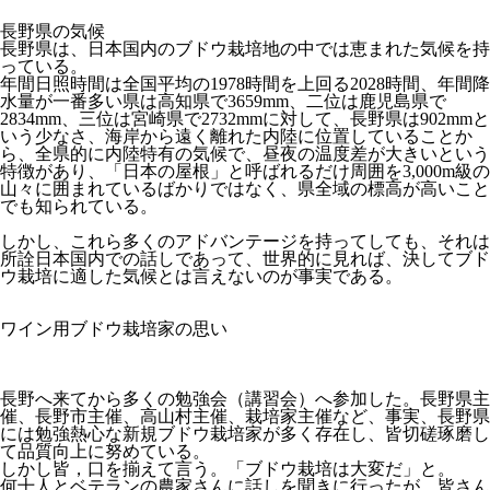
長野県の気候
長野県は、日本国内のブドウ栽培地の中では恵まれた気候を持
っている。
年間日照時間は全国平均の1978時間を上回る2028時間、年間降
水量が一番多い県は高知県で3659mm、二位は鹿児島県で
2834mm、三位は宮崎県で2732mmに対して、長野県は902mmと
いう少なさ、海岸から遠く離れた内陸に位置していることか
ら、全県的に内陸特有の気候で、昼夜の温度差が大きいという
特徴があり、「日本の屋根」と呼ばれるだけ周囲を3,000m級の
山々に囲まれているばかりではなく、県全域の標高が高いこと
でも知られている。
しかし、これら多くのアドバンテージを持ってしても、それは
所詮日本国内での話しであって、世界的に見れば、決してブド
ウ栽培に適した気候とは言えないのが事実である。
ワイン用ブドウ栽培家の思い
長野へ来てから多くの勉強会（講習会）へ参加した。長野県主
催、長野市主催、高山村主催、栽培家主催など、事実、長野県
には勉強熱心な新規ブドウ栽培家が多く存在し、皆切磋琢磨し
て品質向上に努めている。
しかし皆，口を揃えて言う。「ブドウ栽培は大変だ」と。
何十人とベテランの農家さんに話しを聞きに行ったが、皆さん