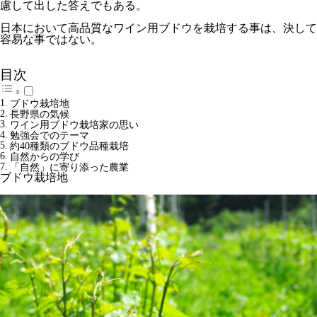
慮して出した答えでもある。
日本において高品質なワイン用ブドウを栽培する事は、決して
容易な事ではない。
目次
ブドウ栽培地
長野県の気候
ワイン用ブドウ栽培家の思い
勉強会でのテーマ
約40種類のブドウ品種栽培
自然からの学び
「自然」に寄り添った農業
ブドウ栽培地