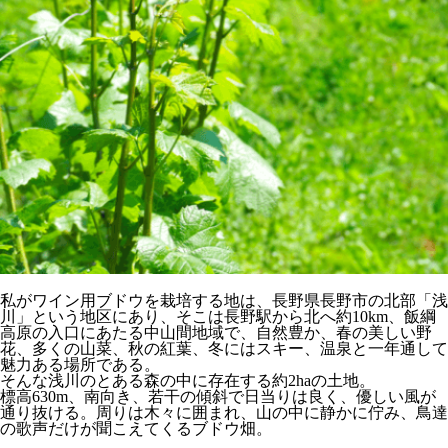
私がワイン用ブドウを栽培する地は、長野県長野市の北部「浅
川」という地区にあり、そこは長野駅から北へ約10km、飯綱
高原の入口にあたる中山間地域で、自然豊か、春の美しい野
花、多くの山菜、秋の紅葉、冬にはスキー、温泉と一年通して
魅力ある場所である。
そんな浅川のとある森の中に存在する約2haの土地。
標高630m、南向き、若干の傾斜で日当りは良く、優しい風が
通り抜ける。周りは木々に囲まれ、山の中に静かに佇み、鳥達
の歌声だけが聞こえてくるブドウ畑。