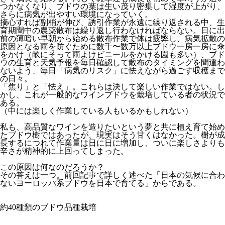
つかなくなり、ブドウの葉は生い茂り密集して湿度が上がり、
さらに病気が出やすい環境になっていく。
摘心すれば副梢が伸び、誘引作業が永遠に繰り返される中、生
育期間中の農薬散布は繰り返し行わなければならない。日に出
前の薄暗い早朝から始める散布作業で体は疲弊し、病気拡散の
原因となる雨を防ぐために数千〜数万以上ブドウ一房一房に傘
をかけ（畝にそって雨よけビニールをかける園も多い）、ブド
ウの生育と天気予報を毎日確認して散布のタイミングを間違わ
ないよう、毎日「病気のリスク」に怯えながら過ごす収穫まで
の日々。
「焦り」と「怯え」。これらは決して楽しい作業ではない。し
かし、これが一般的なワインブドウを栽培している者の状況で
ある。
（中には楽しく作業している人もいるかもしれない）
私も、高品質なワインを造りたいという夢と共に植え育て始め
たブドウ樹ではあったが、現実はそう甘くはなかった。樹が成
長するにつれて作業量は日に日に増加し、ついに楽しさよりも
辛さが精神的に上回ってしまった。
この原因は何なのだろうか？
その答えは一つ。前回記事で詳しく述べた「日本の気候に合わ
ないヨーロッパ系ブドウを日本で育てる」からである。
約40種類のブドウ品種栽培