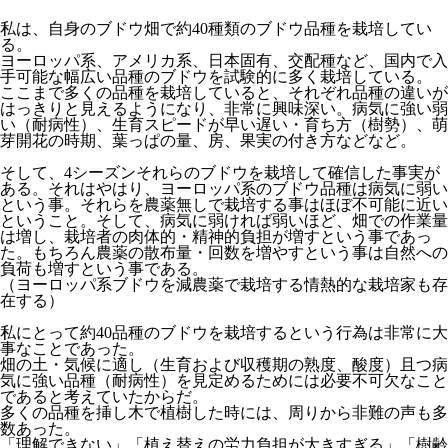
私は、自身のブドウ畑で約40種類のブドウ品種を栽培してい
る。
ヨーロッパ系、アメリカ系、日本固有、交配種など、国内で入
手可能な幅広い品種のブドウを試験的に多く栽培している。
ここまで多くの品種を栽培していると、それぞれ品種の違いが
はっきりと見えるようになり、非常に興味深い。病気に強い弱
い（耐病性）、生育スピードが早い遅い・育ち方（樹勢）、萌
芽開花の時期、葉っぱの量、房、果実の付き方などなど。
そして、4シーズンそれらのブドウを栽培して確信した事実が
ある。それはやはり、ヨーロッパ系のブドウ品種は病気に弱い
という事。それらを農薬無しで栽培する事はほぼ不可能に近い
ということ。そして、病気に弱ければ弱いほど、畑での作業量
は増し、栽培者の肉体的・精神的負担が増すという事であっ
た。もちろん農薬の散布量・回数を増やすという事は自然への
負荷も増すという事である。
（ヨーロッパ系ブドウを減農薬で栽培する情熱的な栽培家も存
在する）
私にとって約40品種のブドウを栽培するという行為は非常に大
事なことであった。
畑の土・気候に適し（生育および収穫期の熟度、酸度）且つ病
気に強い品種（耐病性）を見定めるためには必要不可欠なこと
であると考えていたからだ。
多くの品種を挿し木で植樹した時には、周りから非難の声も多
数あった。
「理解できない」「植え替えの労力負担が大きすぎる」「樹齢