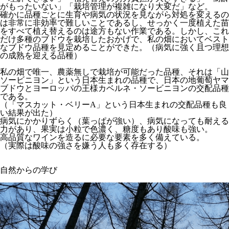
がもったいない」「栽培管理が複雑になり大変だ」など。
確かに品種ごとに生育や病気の状況を見ながら対処を変えるの
は非常に非効率で難しいことであるし、せっかく一度植えた苗
をすべて植え替えるのは途方もない作業である。しかし、これ
だけ多種のブドウを栽培したおかげで、私の畑においてベスト
なブドウ品種を見定めることができた。（病気に強く且つ理想
の成熟を迎える品種）
私の畑で唯一、農薬無しで栽培が可能だった品種、それは「山
ソービニヨン」という日本生まれの品種で、日本の地葡萄ヤマ
ブドウとヨーロッパの王様カベルネ・ソービニヨンの交配品種
である。
（「マスカット・ベリーA」という日本生まれの交配品種も良
い結果が出た）
病気にかかりずらく（葉っぱが強い）、病気になっても耐える
力があり、果実は小粒で色濃く、糖度もあり酸味も強い。
高品質なワインを造るに必要な要素を多く備えている。
（実際は酸味の強さを嫌う人も多く存在する）
自然からの学び