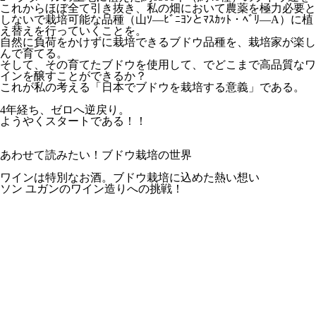
これからほぼ全て引き抜き、私の畑において農薬を極力必要と
しないで栽培可能な品種（山ｿ—ﾋﾞﾆﾖﾝとﾏｽｶｯﾄ・ﾍﾞﾘ—A）に植
え替えを行っていくことを。
自然に負荷をかけずに栽培できるブドウ品種を、栽培家が楽し
んで育てる。
そして、その育てたブドウを使用して、でどこまで高品質なワ
インを醸すことができるか？
これが私の考える「日本でブドウを栽培する意義」である。
4年経ち、ゼロへ逆戻り。
ようやくスタートである！！
あわせて読みたい！ブドウ栽培の世界
ワインは特別なお酒。ブドウ栽培に込めた熱い想い
ソン ユガンのワイン造りへの挑戦！