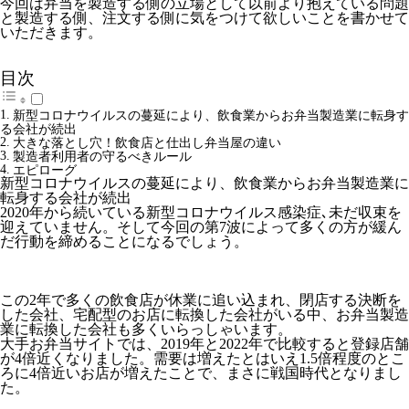
今回は弁当を製造する側の立場として以前より抱えている問題
と製造する側、注文する側に気をつけて欲しいことを書かせて
いただきます。
目次
新型コロナウイルスの蔓延により、飲食業からお弁当製造業に転身す
る会社が続出
大きな落とし穴！飲食店と仕出し弁当屋の違い
製造者利用者の守るべきルール
エピローグ
新型コロナウイルスの蔓延により、飲食業からお弁当製造業に
転身する会社が続出
2020年から続いている新型コロナウイルス感染症､未だ収束を
迎えていません。そして今回の第7波によって多くの方が緩ん
だ行動を締めることになるでしょう。
この2年で多くの飲食店が休業に追い込まれ、閉店する決断を
した会社、宅配型のお店に転換した会社がいる中、お弁当製造
業に転換した会社も多くいらっしゃいます。
大手お弁当サイトでは、2019年と2022年で比較すると登録店舗
が4倍近くなりました。需要は増えたとはいえ1.5倍程度のとこ
ろに4倍近いお店が増えたことで、まさに戦国時代となりまし
た。