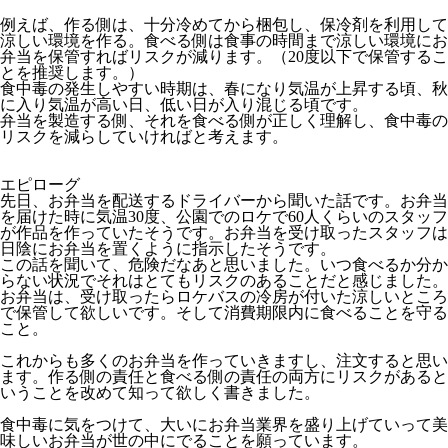
例えば、作る側は、十分冷めてから梱包し、保冷剤を利用して
涼しい環境を作る。食べる側は食事の時間まで涼しい環境にお
弁当を保管すればリスクが減ります。（20度以下で保管するこ
とを推奨します。）
食中毒の発生しやすい時期は、春になり気温が上昇する頃、秋
に入り気温が高い日、低い日が入り混じる頃です。
弁当を製造する側、それを食べる側が正しく理解し、食中毒の
リスクを減らしていければと考えます。
エピローグ
先日、お弁当を配送するドライバーから聞いた話です。お弁当
を届けた時に気温30度、公園でのロケで60人くらいのスタッフ
が作品を作っていたそうです。お弁当を受け取ったスタッフは
日陰にお弁当を置くように指示したそうです。
この話を聞いて、危険だなあと思いました。いつ食べるか分か
らない状況でそれはとてもリスクのあることだと感じました。
お弁当は、受け取ったらロケバスの冷房が付いた涼しいところ
で保管して欲しいです。そして消費期限内に食べることを守る
こと。
これからも多くのお弁当を作っていきますし、注文すると思い
ます。作る側の責任と食べる側の責任の両方にリスクがあると
いうことを改めて知って欲しく書きました。
食中毒に気をつけて、大いにお弁当業界を盛り上げていって美
味しいお弁当が世の中にでることを願っています。