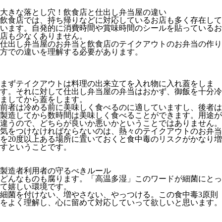
大きな落とし穴！飲食店と仕出し弁当屋の違い
飲食店では、持ち帰りなどに対応しているお店も多く存在して
います。自発的に消費時間や賞味時間のシールを貼っているお
店も少なくありません。
仕出し弁当屋のお弁当と飲食店のテイクアウトのお弁当の作り
方での違いを理解する必要があります。
まずテイクアウトは料理の出来立てを入れ物に入れ蓋をしま
す。それに対して仕出し弁当屋の弁当はおかず、御飯を十分冷
ましてから蓋をします。
前者は冷める前に美味しく食べるのに適していますし、後者は
製造してから数時間は美味しく食べることができます。用途が
違うので、どちらが良いか悪いかということではありません。
気をつけなければならないのは、熱々のテイクアウトのお弁当
を20度以上ある場所に置いておくと食中毒のリスクがかなり増
すということです。
製造者利用者の守るべきルール
どんなものも腐ります。「高温多湿」このワードが細菌にとっ
て嬉しい環境です。
細菌を付けない、増やさない、やっつける。この食中毒3原則
をよく理解し、心に留めて対応していって欲しいと思います。