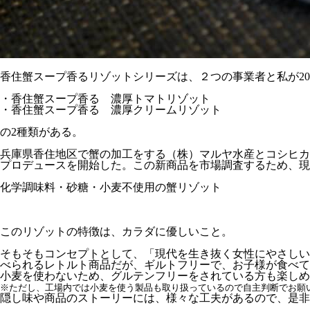
香住蟹スープ香るリゾットシリーズは、２つの事業者と私が2
・香住蟹スープ香る 濃厚トマトリゾット
・香住蟹スープ香る 濃厚クリームリゾット
の2種類がある。
兵庫県香住地区で蟹の加工をする（株）マルヤ水産とコシヒカ
プロデュースを開始した。この新商品を市場調査するため、現
化学調味料・砂糖・小麦不使用の蟹リゾット
このリゾットの特徴は、カラダに優しいこと。
そもそもコンセプトとして、「現代を生き抜く女性にやさしい
べられるレトルト商品だが、ギルトフリーで、お子様が食べて
小麦を使わないため、グルテンフリーをされている方も楽しめ
※ただし、工場内では小麦を使う製品も取り扱っているので自主判断でお願
隠し味や商品のストーリーには、様々な工夫があるので、是非