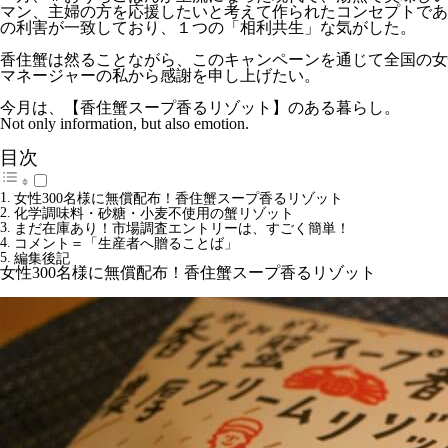
マン、主婦の方を応援したいと考えて作られたコンセプトであ
の利害が一致しており、１つの「相利共生」な気がした。
香住蟹は然ることながら、このキャンペーンを通じて全国の女
マネージャーの私から感謝を申し上げたい。
今月は、【香住蟹スープ香るリゾット】のある暮らし。
Not only information, but also emotion.
目次
女性300名様に無償配布！香住蟹スープ香るリゾット
化学調味料・砂糖・小麦不使用の蟹リゾット
まだ在庫あり！市場調査エントリーは、すごく簡単！
コメント＝「生産者へ贈ることば」
編集後記
女性300名様に無償配布！香住蟹スープ香るリゾット