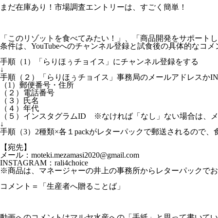
まだ在庫あり！市場調査エントリーは、すごく簡単！
「このリゾットを食べてみたい！」、「商品開発をサポートし
条件は、YouTubeへのチャンネル登録と試食後の具体的なコ
手順（1）「らりほぅチョイス」にチャンネル登録をする
↓
手順（２）「らりほぅチョイス」事務局のメールアドレスかIN
（1）郵便番号・住所
（２）電話番号
（３）氏名
（４）年代
（５）インスタグラムID ※なければ「なし」ない場合は、
↓
手順（3）2種類×各１packがレターパックで郵送されるので
【宛先】
メール：moteki.mezamasi2020@gmail.com
INSTAGRAM：rali4choice
※商品は、マネージャーの井上の事務所からレターパックでお
コメント＝「生産者へ贈ることば」
動画へのコメントはマルヤ水産への「手紙」と思って書いてい