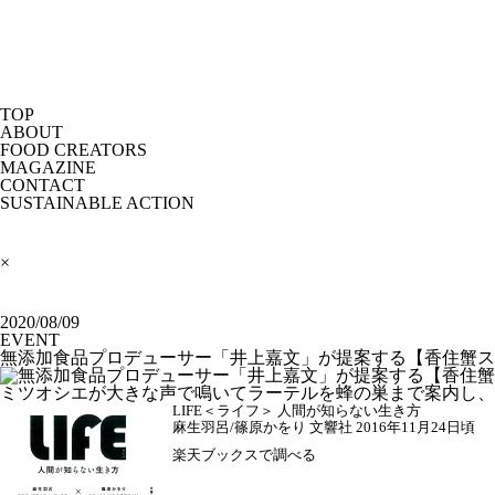
TOP
ABOUT
FOOD CREATORS
MAGAZINE
CONTACT
SUSTAINABLE ACTION
×
2020/08/09
EVENT
無添加食品プロデューサー「井上嘉文」が提案する【香住蟹ス
ミツオシエが大きな声で鳴いてラーテルを蜂の巣まで案内し
LIFE＜ライフ＞ 人間が知らない生き方
麻生羽呂/篠原かをり 文響社 2016年11月24日頃
楽天ブックスで調べる