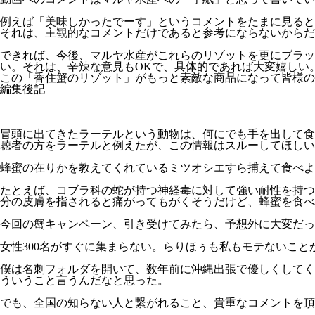
例えば「美味しかったでーす」というコメントをたまに見ると
それは、主観的なコメントだけであると参考にならないからだ
できれば、今後、マルヤ水産がこれらのリゾットを更にブラッ
い。それは、辛辣な意見もOKで、具体的であれば大変嬉しい
この「香住蟹のリゾット」がもっと素敵な商品になって皆様の元
編集後記
冒頭に出てきたラーテルという動物は、何にでも手を出して食べようと
聴者の方をラーテルと例えたが、この情報はスルーしてほしい
蜂蜜の在りかを教えてくれているミツオシエすら捕えて食べよ
たとえば、コブラ科の蛇が持つ神経毒に対して強い耐性を持つ
分の皮膚を指されると痛がってもがくそうだけど、蜂蜜を食べ
今回の蟹キャンペーン、引き受けてみたら、予想外に大変だっ
女性300名がすぐに集まらない。らりほぅも私もモテないこと
僕は名刺フォルダを開いて、数年前に沖縄出張で優しくしてく
ういうこと言うんだなと思った。
でも、全国の知らない人と繋がれること、貴重なコメントを頂