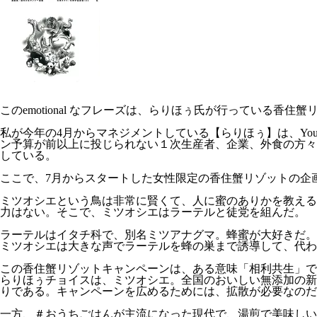
このemotional なフレーズは、らりほぅ氏が行っている香
私が今年の4月からマネジメントしている【らりほぅ】は、
Y
ン予算が前以上に投じられない１次生産者、企業、外食の方々
している。
ここで、7月からスタートした女性限定の香住蟹リゾットの企
ミツオシエという鳥は非常に賢くて、人に蜜のありかを教える
力はない。そこで、ミツオシエはラーテルと徒党を組んだ。
ラーテルはイタチ科で、別名ミツアナグマ。蜂蜜が大好きだ。
ミツオシエは大きな声でラーテルを蜂の巣まで誘導して、代わ
この香住蟹リゾットキャンペーンは、ある意味「相利共生」で
らりほぅチョイスは、ミツオシエ。全国のおいしい無添加の新
りである。キャンペーンを広めるためには、拡散が必要なのだ
一方、＃おうちごはんが主流になった現代で、湯煎で美味しい