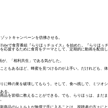
住蟹リゾットキャンペーンを彷彿させる。
ouTubeで食育番組『らりほぅチョイス』
を始めた。『らりほぅ
を応援するために食育をテーマとして、定期的に動画を配信し
画が、「相利共生」である気がした。
こともあるほど、蜂蜜を見つけるのが上手い。だけれども、体長
りに蜂の巣を破壊してもらう。そして、食べ残しで、ミツオシ
ある。
商品を皆様に教えることができる。でも、らりほぅは、まだま
。
新商品のレトルトが無償で手に入ることは、視聴者の方々にと