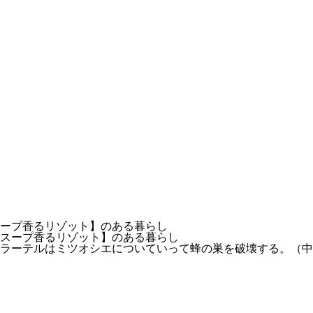
ープ香るリゾット】のある暮らし
、ラーテルはミツオシエについていって蜂の巣を破壊する。（