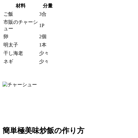
材料
分量
ご飯
3合
市販のチャーシ
1P
ュー
卵
2個
明太子
1本
干し海老
少々
ネギ
少々
簡単極美味炒飯の作り方