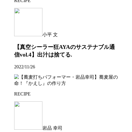
RECIPE
小平 文
【真空シーラー狂AYAのサステナブル通
信vol.4】出汁は捨てる.
2022/11/26
RECIPE
岩品 幸司