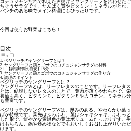
コチュジャンだれで和えた唐揚げとヤングリーフを合わせたご
ちそうサラダです。たんぱく質やビタミン・ミネラルがとれ、
パンチのある味でメイン料理にもぴったりです。
今回は使うお野菜はこちら！
目次
ベジリッチのヤングリーフとは？
ヤングリーフと鶏とゴボウのコチュジャンサラダの材料
【調理時間の目安】15分
ヤングリーフと鶏とゴボウのコチュジャンサラダの作り方
調理のポイント
ベジリッチのヤングリーフとは？
ヤングリーフWとは、リーフレタスのことです。リーフレタス
とは、結球しないレタスのことで、葉肉が薄くやわらかで、栄
養価も高く、ビタミンＣ、ビタミンＥやカロテン、ミネラル分
も豊富です。
ベジリッチのヤングリーフWは、厚みのある、やわらかい葉っ
ぱが特徴です。葉先はふわふわ、茎はシャキシャキ、ふわっと
した形で、鮮やかな黄緑色の葉はボリュームたっぷりです。生
はもちろん、鍋や炒め物などでもおいしくお召し上がりいただ
けます。