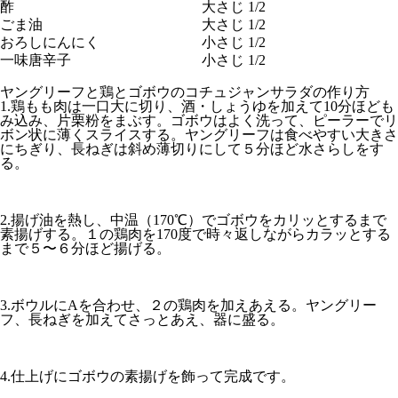
酢
大さじ 1/2
ごま油
大さじ 1/2
おろしにんにく
小さじ 1/2
一味唐辛子
小さじ 1/2
ヤングリーフと鶏とゴボウのコチュジャンサラダの作り方
1.鶏もも肉は一口大に切り、酒・しょうゆを加えて10分ほども
み込み、片栗粉をまぶす。ゴボウはよく洗って、ピーラーでリ
ボン状に薄くスライスする。ヤングリーフは食べやすい大きさ
にちぎり、長ねぎは斜め薄切りにして５分ほど水さらしをす
る。
2.揚げ油を熱し、中温（170℃）でゴボウをカリッとするまで
素揚げする。１の鶏肉を170度で時々返しながらカラッとする
まで５〜６分ほど揚げる。
3.ボウルにAを合わせ、２の鶏肉を加えあえる。ヤングリー
フ、長ねぎを加えてさっとあえ、器に盛る。
4.仕上げにゴボウの素揚げを飾って完成です。