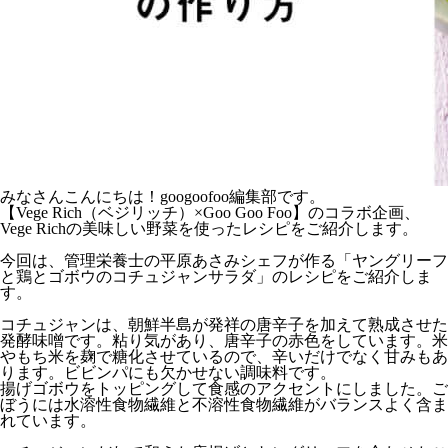
みなさんこんにちは！googoofoo編集部です。
【Vege Rich（ベジリッチ）×Goo Goo Foo】のコラボ企画、
Vege Richの美味しい野菜を使ったレシピをご紹介します。
今回は、管理栄養士の平原あさみシェフが作る「ヤングリーフ
と鶏とゴボウのコチュジャンサラダ」のレシピをご紹介しま
す。
コチュジャンは、朝鮮半島が発祥の唐辛子を加えて熟成させた
発酵味噌です。粘り気があり、唐辛子の赤色をしています。米
やもち米を麹で糖化させているので、辛いだけでなく甘みもあ
ります。ビビンパにも欠かせない調味料です。
揚げゴボウをトッピングして食感のアクセントにしました。ご
ぼうには水溶性食物繊維と不溶性食物繊維がバランスよく含ま
れています。