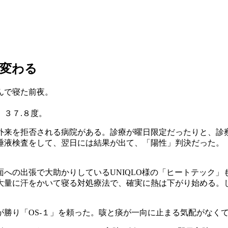
変わる
んで寝た前夜。
３７.８度。
外来を拒否される病院がある。診療が曜日限定だったりと、診
唾液検査をして、翌日には結果が出て、「陽性」判決だった。
への出張で大助かりしているUNIQLO様の「ヒートテック
大量に汗をかいて寝る対処療法で、確実に熱は下がり始める。
勝り「OS-１」を頼った。咳と痰が一向に止まる気配がなく