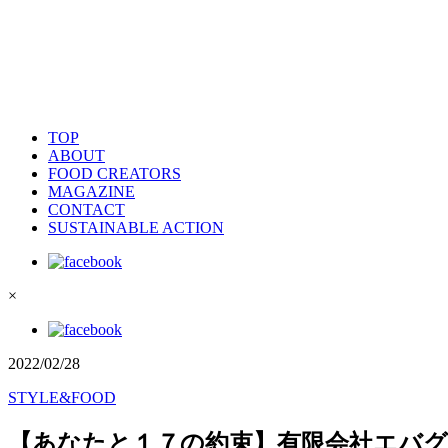
TOP
ABOUT
FOOD CREATORS
MAGAZINE
CONTACT
SUSTAINABLE ACTION
×
2022/02/28
STYLE&FOOD
【あなたと１７の約束】有限会社エバ