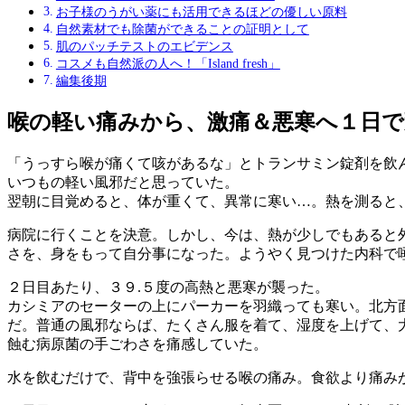
お子様のうがい薬にも活用できるほどの優しい原料
自然素材でも除菌ができることの証明として
肌のパッチテストのエビデンス
コスメも自然派の人へ！「Island fresh」
編集後期
喉の軽い痛みから、激痛＆悪寒へ１日で
「うっすら喉が痛くて咳があるな」とトランサミン錠剤を飲
いつもの軽い風邪だと思っていた。
翌朝に目覚めると、体が重くて、異常に寒い…。熱を測ると、
病院に行くことを決意。しかし、今は、熱が少しでもあると
さを、身をもって自分事になった。ようやく見つけた内科で
２日目あたり、３９.５度の高熱と悪寒が襲った。
カシミアのセーターの上にパーカーを羽織っても寒い。北方面
だ。普通の風邪ならば、たくさん服を着て、湿度を上げて、
蝕む病原菌の手ごわさを痛感していた。
水を飲むだけで、背中を強張らせる喉の痛み。食欲より痛みが