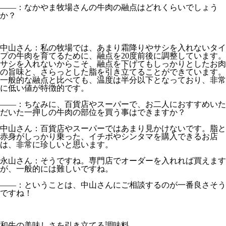
――：なかやま牧場さんの牛肉の融点はどれくらいでしょう
か？
中山さん：私の牧場では、あまり霜降りやサシを入れないタイ
プの牛肉を育てるために、融点を20度前後に調整しています。
サシを入れないからこそ、融点を下げてもしっかりとしたお肉
の旨味と、さらっとした脂を引き立てることができています。
一般的な融点と比べても、温度は半分以下となっており、非常
に低い値が特徴的です。
――：ちなみに、百貨店やスーパーで、お二人におすすめいた
だいた一押しの牛肉の部位を買う事はできますか？
中山さん：百貨店やスーパーではあまり見かけないです。脂と
赤身がしっかり乗った、イチボやシンタマを購入できるお店
は、非常に珍しいと思います。
永山さん：そうですね。専門店でオーダーを入れれば買えます
が、一般的には難しいですね。
――：ということは、中山さんにご相談するのが一番良さそう
ですね！
和牛の美味しさを引き立てる調味料