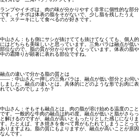
ランプやイチボは、肉の味が分かりやすく非常に個性的な部分
です。イチボは体表の脂をそがないで、少し脂を残したうえ
で、ステーキにして食べるのが好きです。
中山さん：もも側にサシが抜けてても抜けてなくても、個人的
にはどちらも美味しいと思っています。三角バラは融点が低い
部位なので、脂の質が分かりやすくなっています。体表の脂や
中の霜降りが顕著に表れる部位ですね。
融点の違いで分かる脂の質とは
――：中山さん一押しの三角バラは、融点が低い部分とお伺い
しました。融点の違いとは、具体的にどのような形でお肉に表
れているのでしょうか？
中山さん：そもそも融点とは、肉の脂が溶け始める温度のこと
です。一般的な牛肉の融点は約45度。融点が低いと脂がさらっ
と解けるのですが、融点が高いともったりとした感じになりま
す。たとえば、すき焼きを食べて胃がもたれてしまうことって
ありますよね。脂の質にもよりますが、融点が高いことが原因
なんです。