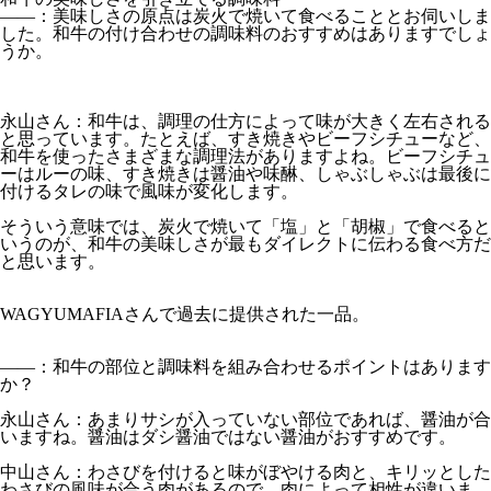
――：美味しさの原点は炭火で焼いて食べることとお伺いしま
した。和牛の付け合わせの調味料のおすすめはありますでしょ
うか。
永山さん：和牛は、調理の仕方によって味が大きく左右される
と思っています。たとえば、すき焼きやビーフシチューなど、
和牛を使ったさまざまな調理法がありますよね。ビーフシチュ
ーはルーの味、すき焼きは醤油や味醂、しゃぶしゃぶは最後に
付けるタレの味で風味が変化します。
そういう意味では、炭火で焼いて「塩」と「胡椒」で食べると
いうのが、和牛の美味しさが最もダイレクトに伝わる食べ方だ
と思います。
WAGYUMAFIAさんで過去に提供された一品。
――：和牛の部位と調味料を組み合わせるポイントはあります
か？
永山さん：あまりサシが入っていない部位であれば、醤油が合
いますね。醤油はダシ醤油ではない醤油がおすすめです。
中山さん：わさびを付けると味がぼやける肉と、キリッとした
わさびの風味が合う肉があるので、肉によって相性が違いま