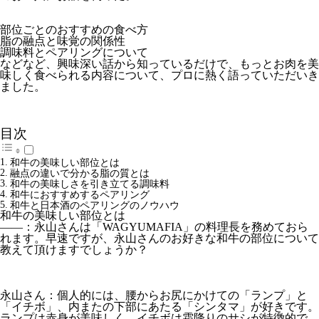
部位ごとのおすすめの食べ方
脂の融点と味覚の関係性
調味料とペアリングについて
などなど、興味深い話から知っているだけで、もっとお肉を美
味しく食べられる内容について、プロに熱く語っていただいき
ました。
目次
和牛の美味しい部位とは
融点の違いで分かる脂の質とは
和牛の美味しさを引き立てる調味料
和牛におすすめするペアリング
和牛と日本酒のペアリングのノウハウ
和牛の美味しい部位とは
――：永山さんは「WAGYUMAFIA」の料理長を務めておら
れます。早速ですが、永山さんのお好きな和牛の部位について
教えて頂けますでしょうか？
永山さん：個人的には、腰からお尻にかけての「ランプ」と
「イチボ」、内またの下部にあたる「シンタマ」が好きです。
ランプは赤身が美味しく、イチボは霜降りのサシが特徴的で