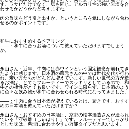
す。ワサビだけでなく、塩も同じ。アルカリ性の強い岩塩を合
わせるかどうかなど考えますね。
肉の旨味をどう引き出すか、というところを気にしながら合わ
せるのがポイントです。
和牛におすすめするペアリング
――：和牛に合うお酒について教えていただけますでしょう
か。
永山さん：近年、牛肉には赤ワインという固定観念が崩れてき
たように感じます。日本酒の蔵元さんの中では世代交代が行わ
れ、若い方たちがどんどん増えています。新しい世代の方が造
るお酒は、とてもフルーティーでスッキリとしているので、和
牛との相性がとても良いです。ワインに限らず、日本酒のよう
に色々な飲み物が和牛に合わせられる時代になってきました。
――：牛肉に合う日本酒が増えているとは、驚きです。おすす
めの日本酒を教えていただけますか？
永山さん：おすすめの日本酒は、京都の松本酒造さんが造られ
ている「守破離（しゅはり）」です。フルーティーでしっかり
とした味は、料理に合わせやすい万能タイプだと思います。