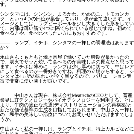
す。
シンタマには、シンシン、まるかわ、かめのこ、トモカンカ
ク、という4つの部位が集合しており、味が全て違います。イ
メージとしては、ラグビーボールを少し大きくした形をしてい
て、内部は薄い筋で4つに隔てられている感じですね。初めて
食べる方や、食べ比べしたい方にもおすすめです。
――：ランプ、イチボ、シンタマの一押しの調理法はあります
か？
永山さん：もともと焼き肉屋で働いていた時期が長かったの
で、炭火でサッと焼いて食べるのが美味しさの原点だと思って
ます。イチボは薄めに、ランプは少し厚めに切って、中はレア
にして食べるのが一番好きですね。料理の立場からすると、シ
ンタマは4ヵ所の味わいが全く異なるので、バリエーション豊
富で非常に使い勝手が良いです。
――：中山さんは現在、株式会社MeattechのCEOとして、畜産
業界にITテクノロジーやバイオテクノロジーを利用することに
より、牛肉の適正な流通(ディストリビューションの再構築)と
新たな価値基準の生成を目指しておられます。中山さん一押し
の、和牛の美味しい部位についてお聞かせいただけますでしょ
うか。
中山さん：私の一押しは、ランプとイチボ、特上カルビなどに
使われる「三角バラ」の3つです。