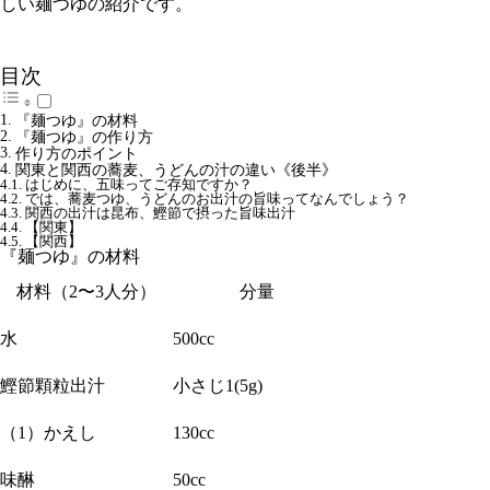
しい麺つゆの紹介です。
目次
『麺つゆ』の材料
『麺つゆ』の作り方
作り方のポイント
関東と関西の蕎麦、うどんの汁の違い《後半》
はじめに、五味ってご存知ですか？
では、蕎麦つゆ、うどんのお出汁の旨味ってなんでしょう？
関西の出汁は昆布、鰹節で摂った旨味出汁
【関東】
【関西】
『麺つゆ』の材料
材料（2〜3人分）
分量
水
500cc
鰹節顆粒出汁
小さじ1(5g)
（1）かえし
130cc
味醂
50cc