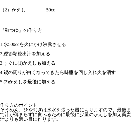
（2）かえし
50cc
『麺つゆ』の作り方
1.水500ccを火にかけ沸騰させる
2.鰹節顆粒出汁を加える
3.すぐに(1)かえしも加える
4.鍋の周りが白くなってきたら味醂を回し入れ火を消す
5.(2)かえしを最後に加える
作り方のポイント
そうめん、ひやむぎは氷水を張った器にもりますので、最後ま
で汁が薄まらずに食べるために最後に少量のかえしを加え蕎麦
汁よりも濃い目に作ります。