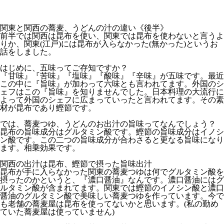
関東と関西の蕎麦、うどんの汁の違い《後半》
前半では関西は昆布を使い、関東では昆布を使わないと言うよ
りか、関東(江戸)には昆布が入らなかった(無かった)というお
話をしました。
はじめに、五味ってご存知ですか？
『甘味』『苦味』『塩味』『酸味』『辛味』が五味です。最近
この中に『旨味』が加わって六味とも言われてます。外国のシ
ェフはこの『旨味』を知りませんでした。日本料理の大流行に
よって外国のシェフに広まっていったと言われてます。その素
材が昆布であり鰹節です。
では、蕎麦つゆ、うどんのお出汁の旨味ってなんでしょう？
昆布の旨味成分はグルタミン酸です。鰹節の旨味成分はイノシ
ン酸です。この二つの旨味成分が合わさると更なる旨味になり
ます。相乗効果です。
関西の出汁は昆布、鰹節で摂った旨味出汁
昆布が手に入らなかった関東の蕎麦つゆは何でグルタミン酸を
摂ったのかというと、『濃口醤油』なんです。濃口醤油にはグ
ルタミン酸が含まれてます。関東では鰹節のイノシン酸と濃口
醤油のグルタミン酸で美味しい蕎麦つゆを作っています。今で
も老舗の蕎麦屋は昆布を使ってないかと思います。(私の勤め
ていた蕎麦屋は使っていません)