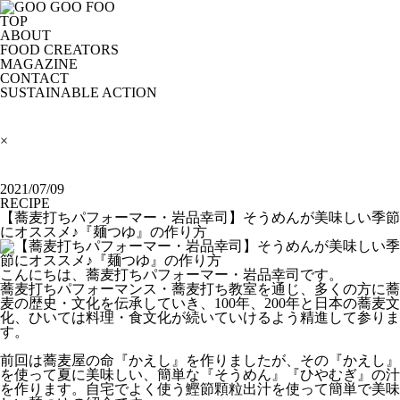
TOP
ABOUT
FOOD CREATORS
MAGAZINE
CONTACT
SUSTAINABLE ACTION
×
2021/07/09
RECIPE
【蕎麦打ちパフォーマー・岩品幸司】そうめんが美味しい季節
にオススメ♪『麺つゆ』の作り方
こんにちは、蕎麦打ちパフォーマー・岩品幸司です。
蕎麦打ちパフォーマンス・蕎麦打ち教室を通じ、多くの方に蕎
麦の歴史・文化を伝承していき、100年、200年と日本の蕎麦文
化、ひいては料理・食文化が続いていけるよう精進して参りま
す。
前回は蕎麦屋の命『かえし』を作りましたが、その『かえし』
を使って夏に美味しい、簡単な『そうめん』『ひやむぎ』の汁
を作ります。自宅でよく使う鰹節顆粒出汁を使って簡単で美味