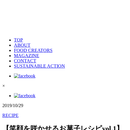
TOP
ABOUT
FOOD CREATORS
MAGAZINE
CONTACT
SUSTAINABLE ACTION
×
2019/10/29
RECIPE
【笑顔を咲かせるお菓子レシピvol.1】