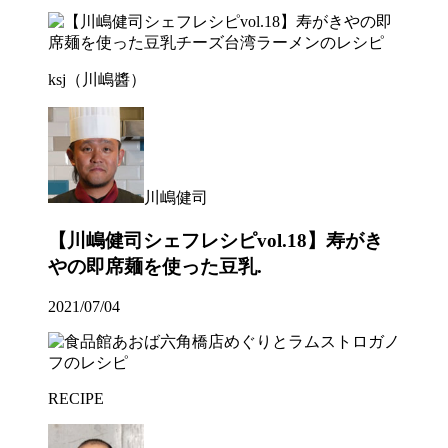
ksj（川嶋醬）
川嶋健司
【川嶋健司シェフレシピvol.18】寿がき
やの即席麺を使った豆乳.
2021/07/04
RECIPE