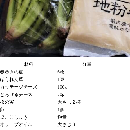
材料
分量
春巻きの皮
6枚
ほうれん草
1束
カッテージチーズ
100g
とろけるチーズ
70g
松の実
大さじ２杯
卵
1個
塩、こしょう
適量
オリーブオイル
大さじ３