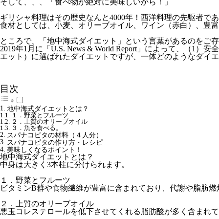
そして、、、「食べ物が絶対に美味しいから！」
ギリシャ料理はその歴史なんと4000年！西洋料理の先駆者
食材としては、小麦、オリーブオイル、ワイン（赤白）、豊富
ところで、「地中海式ダイエット」という言葉があるのをご存
2019年1月に「U.S. News & World Report」によって、
（1）安
エット）に選ばれたダイエットですが、一体どのようなダイエ
目次
地中海式ダイエットとは？
１．野菜とフルーツ
２．上質のオリーブオイル
３．魚を食べる。
スパナコピタの材料（４人分）
スパナコピタの作り方・レシピ
美味しくなるポイント！
地中海式ダイエットとは？
中身は大きく3本柱に分けられます。
１．野菜とフルーツ
ビタミンB群や食物繊維が豊富に含まれており、代謝や脂肪燃
２．上質のオリーブオイル
悪玉コレステロールを低下させてくれる脂肪酸が多く含まれて