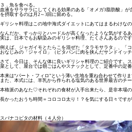
３．魚を食べる。
血液をサラサラにしてくれる効果のある「オメガ3脂肪酸」が
を摂取するのは月2～3回に留める。
ギリシャ料理はこの地中海式ダイエットにあてはまるわけなの
なんだか、すっかりとハードルが高くなったような気がするあ
実は、
日本でもお馴染みのギリシャ料理、たくさんあるのです
例えば、ジャガイモとたらこを混ぜた「タラモサラタ」、「コ
おなじみの「ジャイロ」（ピタパンに肉を挟んだサンドイッチ
さて、今日は、そんな体に良いギリシャ料理のご紹介です。ス
菜として、屋台では朝ごはんやスナックとして、定番中の定番
本来は“パート・フィロ”という薄い生地を重ね合わせて作り
また、本式には、羊乳から作られる塩気のある世界最古のチー
本格派のあなた♡
それぞれの食材が入手出来たら、是非本場の
長かったおうち時間＝コロコロ太り！？を気にする日々ですが
スパナコピタの材料（４人分）