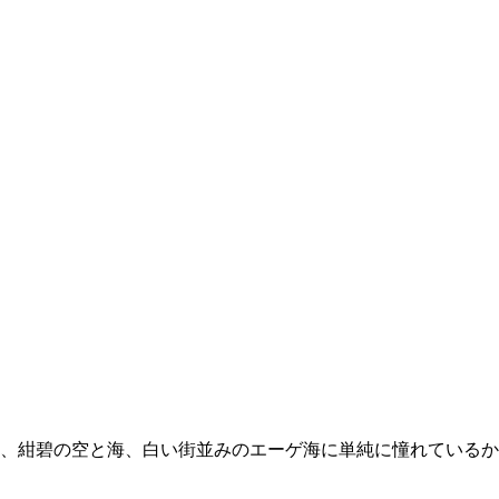
、紺碧の空と海、白い街並みのエーゲ海に単純に憧れているか