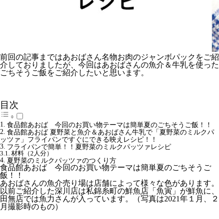
前回の記事
まではあおばさん名物お肉のジャンボパックをご紹
介しておりましたが、今回はあおばさんの魚介＆牛乳を使った
ごちそうご飯をご紹介したいと思います。
目次
食品館あおば 今回のお買い物テーマは簡単夏のごちそうご飯！！
食品館あおば 夏野菜と魚介＆あおばさん牛乳で「夏野菜のミルクパ
ッツァ」フライパンですぐにできる映えレシピ！！
フライパンで簡単！！夏野菜のミルクパッツァレシピ
材料（2人分）
夏野菜のミルクパッツァのつくり方
食品館あおば 今回のお買い物テーマは簡単夏のごちそうご
飯！！
あおばさんの魚介売り場は店舗によって様々な色があります。
以前ご紹介した深川店は私錦糸町の鮮魚店「魚寅」が鮮魚に、
田無店では魚力さんが入っています。（写真は2021年１月、２
月撮影時のもの）