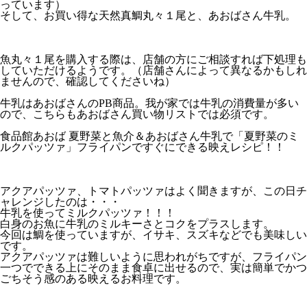
っています）
そして、お買い得な天然真鯛丸々１尾と、あおばさん牛乳。
魚丸々１尾を購入する際は、店舗の方にご相談すれば下処理も
していただけるようです。（店舗さんによって異なるかもしれ
ませんので、確認してくださいね）
牛乳はあおばさんのPB商品。我が家では牛乳の消費量が多い
ので、こちらもあおばさん買い物リストでは必須です。
食品館あおば 夏野菜と魚介＆あおばさん牛乳で「夏野菜のミ
ルクパッツァ」フライパンですぐにできる映えレシピ！！
アクアパッツァ、トマトパッツァはよく聞きますが、この日チ
ャレンジしたのは・・・
牛乳を使ってミルクパッツァ！！！
白身のお魚に牛乳のミルキーさとコクをプラスします。
今回は鯛を使っていますが、イサキ、スズキなどでも美味しい
です。
アクアパッツァは難しいように思われがちですが、フライパン
一つでできる上にそのまま食卓に出せるので、実は簡単でかつ
ごちそう感のある映えるお料理です。