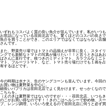
いずれもコスパよく質の良い魚介が並んでいます。私がいつも
お世話になっている荏田北店でも、驚くほどのコスパの良さで
魚介を買うことができ、このエリアではなくてはならない店舗
さんです。
また、野菜売り場ではトマトの品揃えが非常に良く、スタイリ
ングでも新鮮なトマトの写真が撮りたい！！と言うときはあお
ばさんに直行です。枝つきのミディトマト、カラフルなミニト
マト、フルーツトマト、など、トマト売り場だけでも１画を占
有するほどです。
今の時期は水ナス、生のヤングコーンも並んでいます。今回の
お買い物は夏野菜を中心に。
細長いパプリカは荏田北店でよく見かけます。せっかくなので
こちらを。
（えのきは夏野菜ではないのですが・・・荏田北店、いつもき
のこがお買い得なのです！！きのこはヘルシーで炒め物、スー
プ、レンジ調理、いろいろ使えるので荏田北店に伺うと必ず買