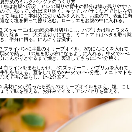
夏野菜のミルクパッツァのつくり方
1.魚はお腹の部分、ヒレの周りや背中の部分は鱗が残りやすい
ので、残っていれば取り除く。キッチンバサミなどでヒレを切
って両面に１本斜めに切り込みを入れる。お腹の中、表面に満
遍なく塩を振って擦り込む。ローリエをお腹の中に入れる。
2.ズッキーニは1cm幅の半月切りにし、パプリカは種とワタを
取り除き、一口大の乱切りにする。ミニトマトはヘタを取り除
き、半分に切る。にんにくは潰す。
3.フライパンに半量のオリーブオイル、2のにんにくを入れて
弱火で熱し、1の魚を顔が右になるように入れる。中火で3〜4
分こんがりとするまで焼き、裏返してさらに3〜4分焼く。
4.白ワインをまわしかけ、2のズッキーニ、パプリカを入れて
牛乳を加える。蓋をして弱めの中火で6〜7分煮、ミニトマトを
加えて再び蓋をし、1〜2分煮る。
5.具材に火が通ったら残りのオリーブオイルを加え、塩、こし
ょうで味を整える。お好みでイタリアンパセリを添える。