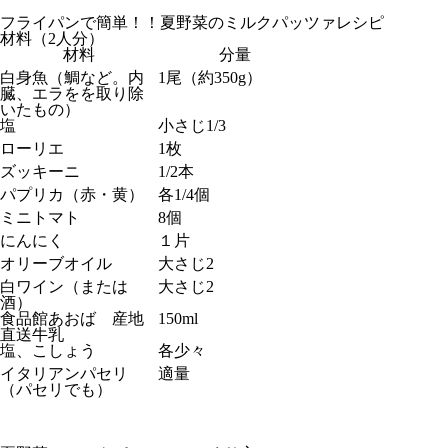
フライパンで簡単！！夏野菜のミルクパッツァレシピ
材料（2人分）
材料
分量
白身魚（鯛など。内
1尾（約350g）
臓、エラをを取り除
いたもの）
塩
小さじ1/3
ローリエ
1枚
ズッキーニ
1/2本
パプリカ（赤・黄）
各1/4個
ミニトマト
8個
にんにく
１片
オリーブオイル
大さじ2
白ワイン（または
大さじ2
酒）
食品館あおば 産地
150ml
直送牛乳
塩、こしょう
各少々
イタリアンパセリ
適量
（パセリでも）