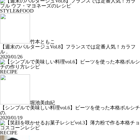
STYLE&FOOD
竹本ともこ
【週末のパルタージュVol.8】フランスでは定番人気！カラフ
ル .
2020/01/26
RECIPE
堀池美由紀
【シンプルで美味しい料理vol.6】ビーツを使った本格ボルシチ
の.
2020/01/19
RECIPE