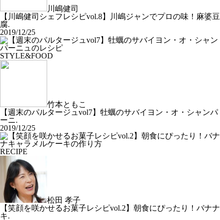
川嶋健司
【川嶋健司シェフレシピvol.8】川嶋ジャンでプロの味！麻婆豆
腐.
2019/12/25
STYLE&FOOD
竹本ともこ
【週末のパルタージュvol7】牡蠣のサバイヨン・オ・シャンパ
ーニ.
2019/12/25
RECIPE
松田 孝子
【笑顔を咲かせるお菓子レシピvol.2】朝食にぴったり！バナナ
キ.