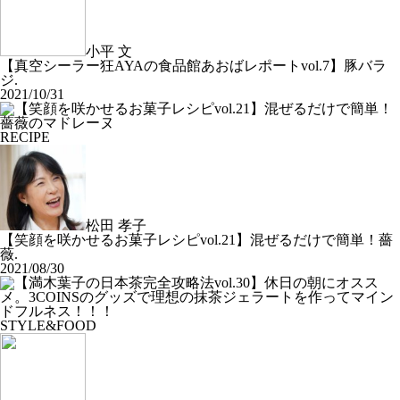
小平 文
【真空シーラー狂AYAの食品館あおばレポートvol.7】豚バラ
ジ.
2021/10/31
RECIPE
松田 孝子
【笑顔を咲かせるお菓子レシピvol.21】混ぜるだけで簡単！薔
薇.
2021/08/30
STYLE&FOOD