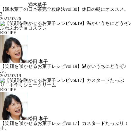
満木葉子
【満木葉子の日本茶完全攻略法vol.30】休日の朝にオススメ。
3.
2021/07/26
RECIPE
松田 孝子
【笑顔を咲かせるお菓子レシピvol.19】温かいうちにどうぞ♪
ふ.
2021/07/19
RECIPE
松田 孝子
【笑顔を咲かせるお菓子レシピvol.17】カスタードたっぷり！
手.