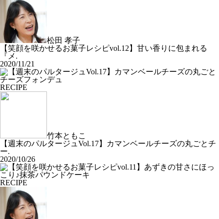
松田 孝子
【笑顔を咲かせるお菓子レシピvol.12】甘い香りに包まれる
『メ.
2020/11/21
RECIPE
竹本ともこ
【週末のパルタージュVol.17】カマンベールチーズの丸ごとチ
ー.
2020/10/26
RECIPE