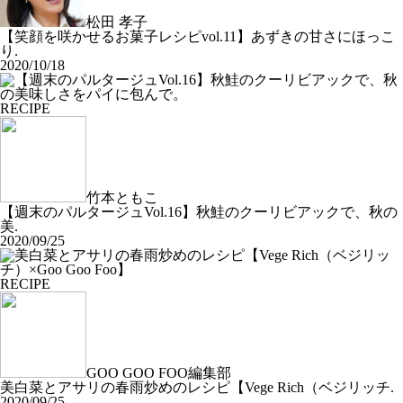
松田 孝子
【笑顔を咲かせるお菓子レシピvol.11】あずきの甘さにほっこ
り.
2020/10/18
RECIPE
竹本ともこ
【週末のパルタージュVol.16】秋鮭のクーリビアックで、秋の
美.
2020/09/25
RECIPE
GOO GOO FOO編集部
美白菜とアサリの春雨炒めのレシピ【Vege Rich（ベジリッチ.
2020/09/25