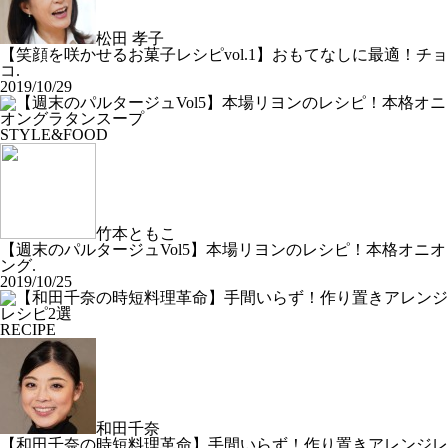
松田 孝子
【笑顔を咲かせるお菓子レシピvol.1】おもてなしに最適！チョ
コ.
2019/10/29
STYLE&FOOD
竹本ともこ
【週末のパルタージュVol5】本場リヨンのレシピ！本格オニオ
ング.
2019/10/25
RECIPE
和田千奈
【和田千奈の時短料理革命】手間いらず！作り置きアレンジレ