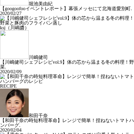
堀池美由紀
【googoofooイベントレポート】幕張メッセにて北海道愛別町.
2020/02/27
ksj（川嶋醬）
川嶋健司
【川嶋健司シェフレシピvol.9】体の芯から温まる冬の料理！野
菜.
2020/02/09
RECIPE
和田千奈
【和田千奈の時短料理革命】レンジで簡単！捏ねないトマトハ
ンバーグ.
2020/02/04