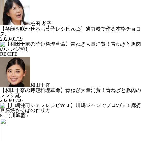
松田 孝子
【笑顔を咲かせるお菓子レシピvol.3】薄力粉で作る本格チョコ
ス.
2020/01/19
RECIPE
和田千奈
【和田千奈の時短料理革命】青ねぎ大量消費！青ねぎと豚肉の
レンジ蒸.
2020/01/06
ksj（川嶋醬）