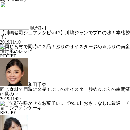
川嶋健司
【川嶋健司シェフレシピvol.7】川嶋ジャンでプロの味！本格餃
子.
2019/11/10
RECIPE
和田千奈
同じ食材で同時に２品！ぶりのオイスター炒め＆ぶりの南蛮漬
け風のレ.
2019/11/09
RECIPE