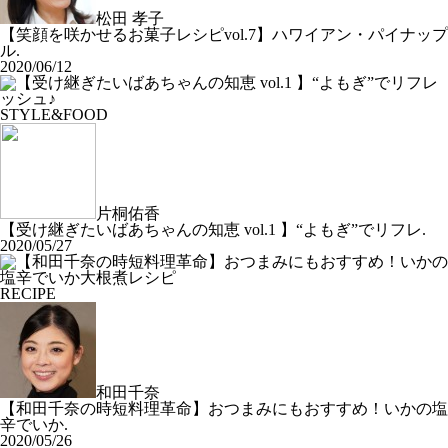
松田 孝子
【笑顔を咲かせるお菓子レシピvol.7】ハワイアン・パイナップ
ル.
2020/06/12
STYLE&FOOD
片桐佑香
【受け継ぎたいばあちゃんの知恵 vol.1 】“よもぎ”でリフレ.
2020/05/27
RECIPE
和田千奈
【和田千奈の時短料理革命】おつまみにもおすすめ！いかの塩
辛でいか.
2020/05/26