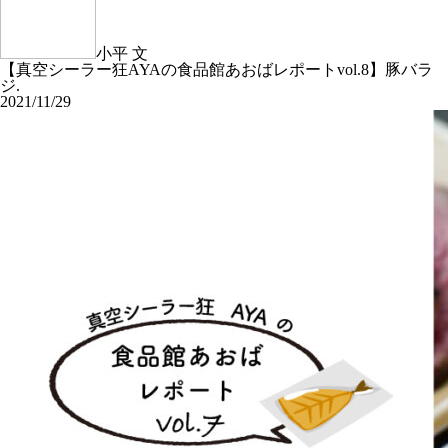
小平 文
【真空シーラー狂AYAの食品館あおばレポートvol.8】豚バラ
ジ.
2021/11/29