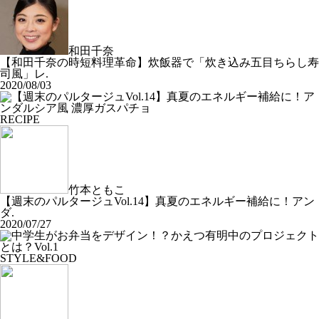
和田千奈
【和田千奈の時短料理革命】炊飯器で「炊き込み五目ちらし寿
司風」レ.
2020/08/03
RECIPE
竹本ともこ
【週末のパルタージュVol.14】真夏のエネルギー補給に！アン
ダ.
2020/07/27
STYLE&FOOD