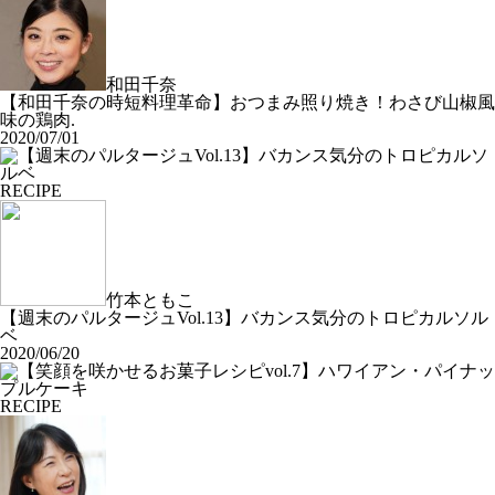
和田千奈
【和田千奈の時短料理革命】おつまみ照り焼き！わさび山椒風
味の鶏肉.
2020/07/01
RECIPE
竹本ともこ
【週末のパルタージュVol.13】バカンス気分のトロピカルソル
ベ
2020/06/20
RECIPE