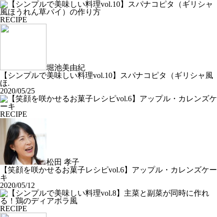
RECIPE
堀池美由紀
【シンプルで美味しい料理vol.10】スパナコピタ（ギリシャ風
ほ.
2020/05/25
RECIPE
松田 孝子
【笑顔を咲かせるお菓子レシピvol.6】アップル・カレンズケー
キ
2020/05/12
RECIPE