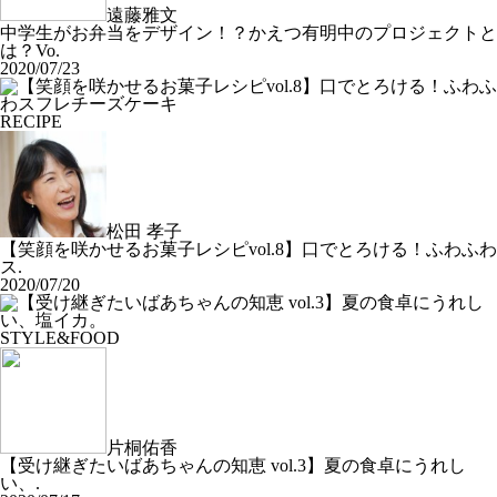
遠藤雅文
中学生がお弁当をデザイン！？かえつ有明中のプロジェクトと
は？Vo.
2020/07/23
RECIPE
松田 孝子
【笑顔を咲かせるお菓子レシピvol.8】口でとろける！ふわふわ
ス.
2020/07/20
STYLE&FOOD
片桐佑香
【受け継ぎたいばあちゃんの知恵 vol.3】夏の食卓にうれし
い、.