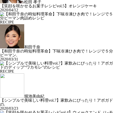
松田 孝子
【笑顔を咲かせるお菓子レシピvol.5】オレンジケーキ
2020/04/12
RECIPE
和田千奈
【和田千奈の時短料理革命】下味冷凍ひき肉で！レンジで５分
ピーマン.
2020/03/31
RECIPE
堀池美由紀
【シンプルで美味しい料理vol.7】家飲みにぴったり！アボガド
の.
2020/03/23