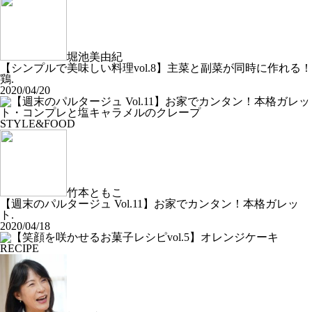
堀池美由紀
【シンプルで美味しい料理vol.8】主菜と副菜が同時に作れる！
鶏.
2020/04/20
STYLE&FOOD
竹本ともこ
【週末のパルタージュ Vol.11】お家でカンタン！本格ガレッ
ト.
2020/04/18
RECIPE